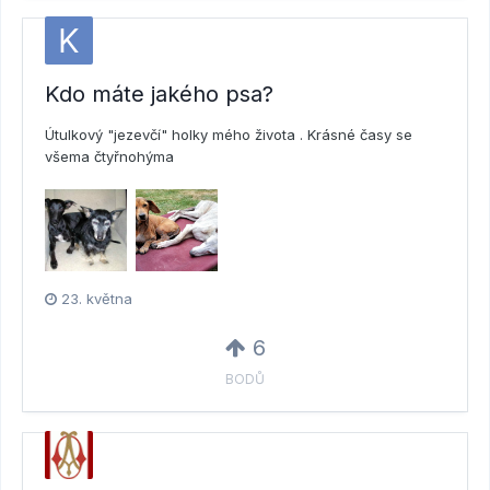
Kdo máte jakého psa?
Útulkový "jezevčí" holky mého života . Krásné časy se
všema čtyřnohýma
23. května
6
BODŮ