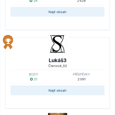
24
2 628
Najít obsah
Lukáš3
Členové_50
BODY
PŘÍSPĚVKY
21
2 091
Najít obsah