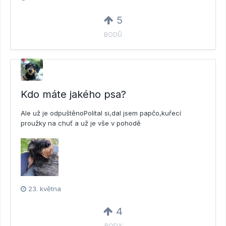
5
BODŮ
Kdo máte jakého psa?
Ale už je odpuštěnoPolítal si,dal jsem papčo,kuřecí
proužky na chuť a už je vše v pohodě
23. května
4
BODY