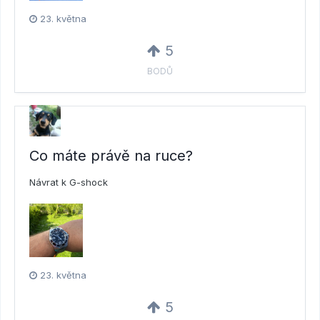
23. května
5
BODŮ
Co máte právě na ruce?
Návrat k G-shock
23. května
5