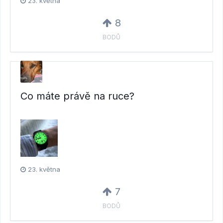
23. května
8
BODŮ
Co máte právě na ruce?
23. května
7
BODŮ