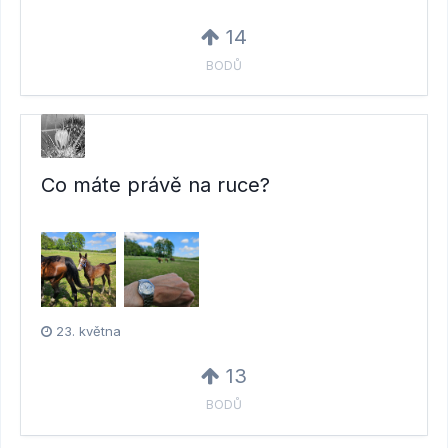
14
BODŮ
Co máte právě na ruce?
23. května
13
BODŮ