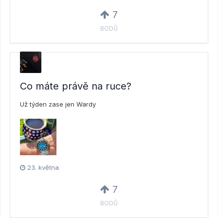
7
BODŮ
Co máte právě na ruce?
Už týden zase jen Wardy ️
23. května
7
BODŮ