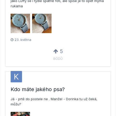
jako Luffy se i tydle špatně fotí, ale spíše je to opět mýma
rukama
23. května
5
BODŮ
Kdo máte jakého psa?
Já - prtě do postele ne . Manžel - Dorinka tu už čeká,
můžu?