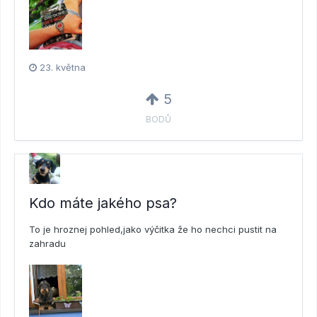
23. května
5
BODŮ
Kdo máte jakého psa?
To je hroznej pohled,jako výčitka že ho nechci pustit na
zahradu