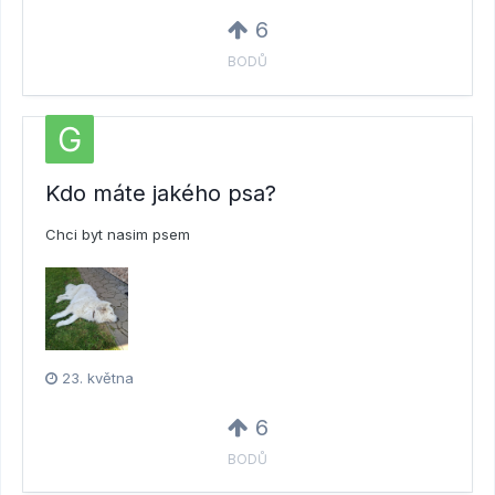
6
BODŮ
Kdo máte jakého psa?
Chci byt nasim psem
23. května
6
BODŮ