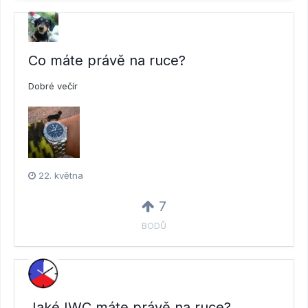
Co máte právě na ruce?
Dobré večír
22. května
7
BODŮ
Jaké IWC máte právě na ruce?