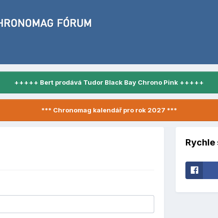
+++++ Bert prodává Tudor Black Bay Chrono Pink +++++
*** Chronomag kalendář pro rok 2027 ***
Rychle 