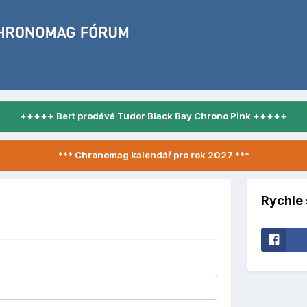
+++++ Bert prodává Tudor Black Bay Chrono Pink +++++
*** Chronomag kalendář pro rok 2027 ***
Rychle 