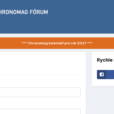
*** Chronomag kalendář pro rok 2027 ***
Rychle 