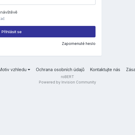
é návštěvě
tač
Přihlásit se
Zapomenuté heslo
Motiv vzhledu
Ochrana osobních údajů
Kontaktujte nás
Zás
roBERT
Powered by Invision Community