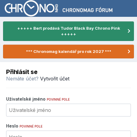
+++++ Bert prodává Tudor Black Bay Chrono Pink
+++++
*** Chronomag kalendář pro rok 2027 ***
Přihlásit se
Nemáte účet?
Vytvořit účet
Uživatelské jméno
POVINNÉ POLE
Heslo
POVINNÉ POLE