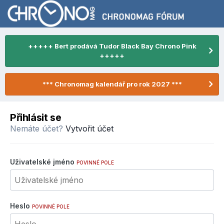
+++++ Bert prodává Tudor Black Bay Chrono Pink
+++++
*** Chronomag kalendář pro rok 2027 ***
Přihlásit se
Nemáte účet?
Vytvořit účet
Uživatelské jméno
POVINNÉ POLE
Heslo
POVINNÉ POLE