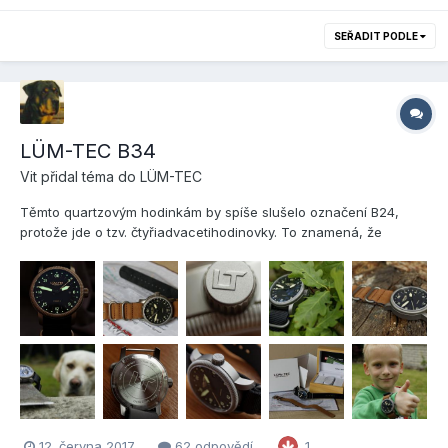
SEŘADIT PODLE
LÜM-TEC B34
Vit
přidal téma do
LÜM-TEC
Těmto quartzovým hodinkám by spíše slušelo označení B24,
protože jde o tzv. čtyřiadvacetihodinovky. To znamená, že
soukolí uvnitř hodinových převodů je vyrobeno tak, že hodinová
ručka se o 360° otočí pouze 1x za 24 hodin (sekundová a
minutová ručka se otáčejí tak, jak jsme zvyklí). Tato praktická vy...
12. června 2017
62 odpovědí
1