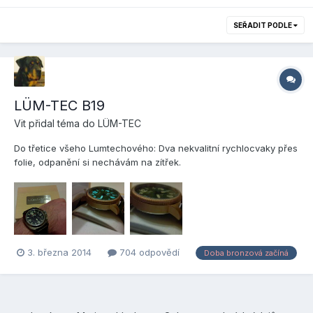
SEŘADIT PODLE
LÜM-TEC B19
Vit
přidal téma do
LÜM-TEC
Do třetice všeho Lumtechového: Dva nekvalitní rychlocvaky přes
folie, odpanění si nechávám na zítřek.
3. března 2014
704 odpovědí
Doba bronzová začíná