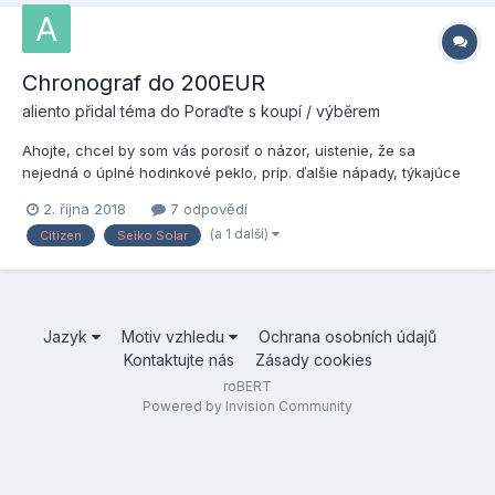
Chronograf do 200EUR
aliento
přidal téma do
Poraďte s koupí / výběrem
Ahojte, chcel by som vás porosiť o názor, uistenie, že sa
nejedná o úplné hodinkové peklo, príp. ďalšie nápady, týkajúce
sa môjho výberu jednoduchých low-cost quartz (solar, eco-
2. října 2018
7 odpovědí
drive) chronografov do cca 200eur +/- na denné rozje...ehm
(a 1 další)
Citizen
Seiko Solar
nosenie 41mm-43mm max, L2L 50mm max, na kove. Z
ozajstných c...
Jazyk
Motiv vzhledu
Ochrana osobních údajů
Kontaktujte nás
Zásady cookies
roBERT
Powered by Invision Community