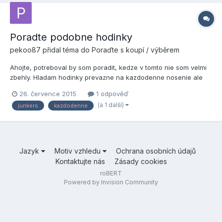
Poradte podobne hodinky
pekoo87
přidal téma do
Poraďte s koupí / výběrem
Ahojte, potreboval by som poradit, kedze v tomto nie som velmi
zbehly. Hladam hodinky prevazne na kazdodenne nosenie ale
kludne vhodne obcas aj do obleku. Na internete som nasiel
26. července 2015
1 odpověď
Junkers 6086-2, ktore mi ale pridu trosku moc elegantne, take
(a 1 další)
junkers
kazdodenne
moc do obleku. Dalej sa mi este pozdavaju Jorg Gray 6500, k...
Jazyk
Motiv vzhledu
Ochrana osobních údajů
Kontaktujte nás
Zásady cookies
roBERT
Powered by Invision Community