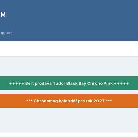
upport
+++++ Bert prodává Tudor Black Bay Chrono Pink +++++
*** Chronomag kalendář pro rok 2027 ***