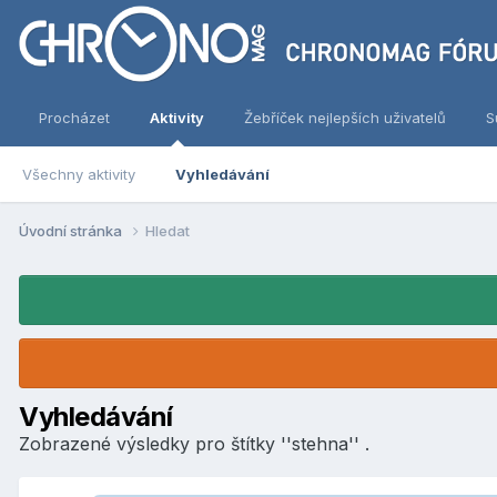
Procházet
Aktivity
Žebříček nejlepších uživatelů
S
Všechny aktivity
Vyhledávání
Úvodní stránka
Hledat
Vyhledávání
Zobrazené výsledky pro štítky ''stehna'' .