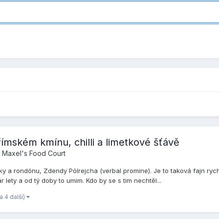
ímském kmínu, chilli a limetkové šťávě
Maxel's Food Court
 a rondónu, Zdendy Pólrejcha (verbal promine). Je to taková fajn rychl
 lety a od tý doby to umim. Kdo by se s tim nechtěl...
(a 4 další)