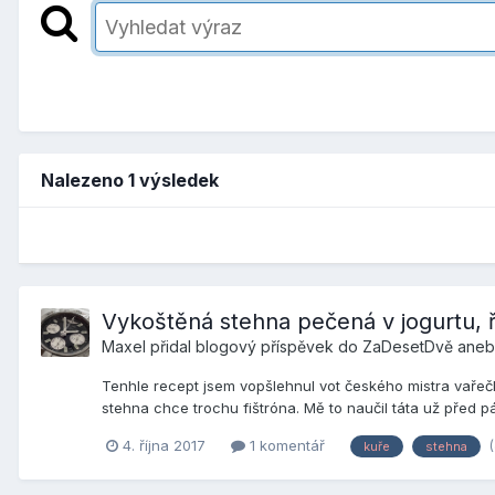
Nalezeno 1 výsledek
Vykoštěná stehna pečená v jogurtu, ř
Maxel
přidal blogový příspěvek do
ZaDesetDvě aneb 
Tenhle recept jsem vopšlehnul vot českého mistra vařečky
stehna chce trochu fištróna. Mě to naučil táta už před pár
4. října 2017
1 komentář
kuře
stehna