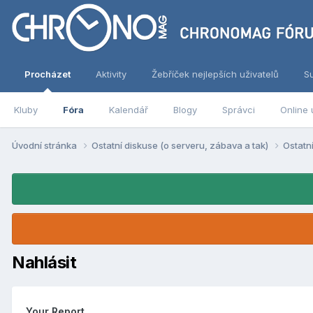
Procházet
Aktivity
Žebříček nejlepších uživatelů
S
Kluby
Fóra
Kalendář
Blogy
Správci
Online 
Úvodní stránka
Ostatní diskuse (o serveru, zábava a tak)
Ostatn
Nahlásit
Your Report