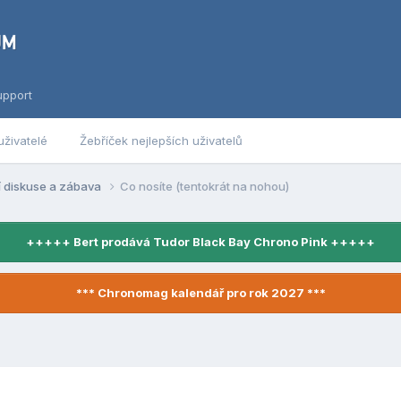
upport
uživatelé
Žebříček nejlepších uživatelů
í diskuse a zábava
Co nosíte (tentokrát na nohou)
+++++ Bert prodává Tudor Black Bay Chrono Pink +++++
*** Chronomag kalendář pro rok 2027 ***