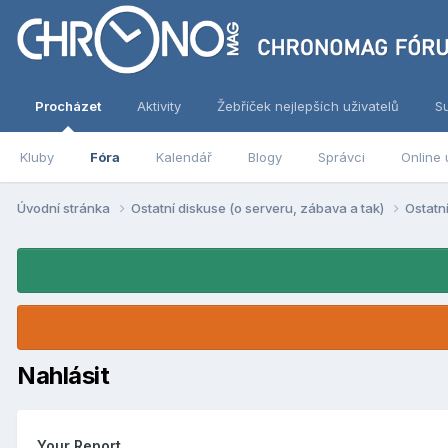
Procházet
Aktivity
Žebříček nejlepších uživatelů
S
Kluby
Fóra
Kalendář
Blogy
Správci
Online 
Úvodní stránka
Ostatní diskuse (o serveru, zábava a tak)
Ostatn
Nahlásit
Your Report