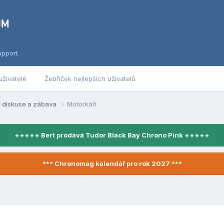
upport
uživatelé
Žebříček nejlepších uživatelů
í diskuse a zábava
Motorkáři
+++++ Bert prodává Tudor Black Bay Chrono Pink +++++
*** Chronomag kalendář pro rok 2027 ***