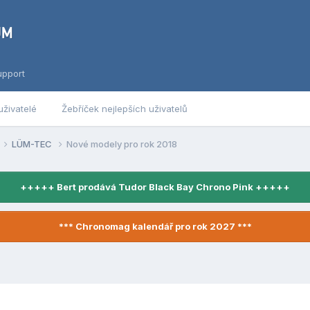
upport
uživatelé
Žebříček nejlepších uživatelů
LÜM-TEC
Nové modely pro rok 2018
+++++ Bert prodává Tudor Black Bay Chrono Pink +++++
*** Chronomag kalendář pro rok 2027 ***