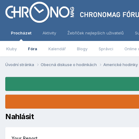
Procházet
Aktivity
Žebříček nejlepších uživatelů
S
Kluby
Fóra
Kalendář
Blogy
Správci
Online 
Úvodní stránka
Obecná diskuse o hodinkách
Americké hodinky
Nahlásit
Your Report