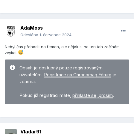
AdaMoss
Odesláno
1. července 2024
Nebyl čas přehodit na řemen, ale nějak si na ten tah začínám
zvykat
.
Obsah je dostupný pouze registrovaným
uživatelům.
Registrace na Chronomag Fórum
je
zdarma.
Pokud již registraci máte,
přihlaste se, prosím
.
Vladar91