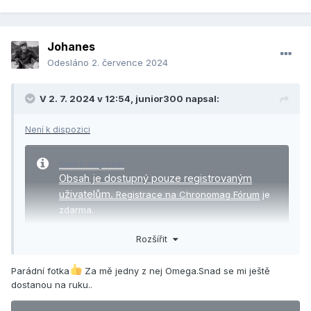
Johanes
Odesláno
2. července 2024
V 2. 7. 2024 v 12:54,
junior300
napsal:
Není k dispozici
Není k dispozici
Obsah je dostupný pouze registrovaným
uživatelům.
Registrace na Chronomag Fórum
je
zdarma.
Pokud již registraci máte,
přihlaste se, prosím
.
Rozšířit
Parádní fotka
Za mě jedny z nej Omega.Snad se mi ještě
dostanou na ruku..