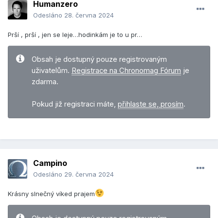
Humanzero
Odesláno
28. června 2024
Prší , prší , jen se leje…hodinkám je to u pr…
Obsah je dostupný pouze registrovaným
uživatelům.
Registrace na Chronomag Fórum
je
zdarma.
Pokud již registraci máte,
přihlaste se, prosím
.
Campino
Odesláno
29. června 2024
Krásny slnečný víked prajem