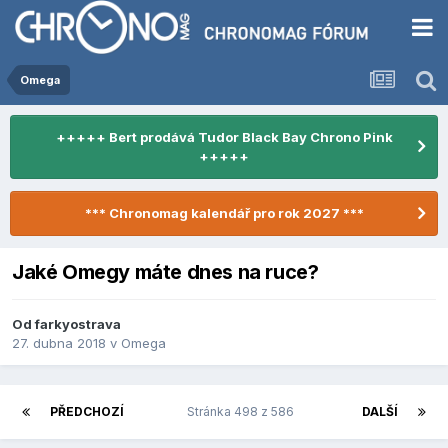
Omega
+++++ Bert prodává Tudor Black Bay Chrono Pink
+++++
*** Chronomag kalendář pro rok 2027 ***
Jaké Omegy máte dnes na ruce?
Od
farkyostrava
27. dubna 2018
v
Omega
PŘEDCHOZÍ
Stránka 498 z 586
DALŠÍ