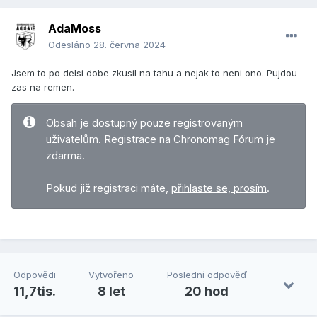
AdaMoss
Odesláno
28. června 2024
Jsem to po delsi dobe zkusil na tahu a nejak to neni ono. Pujdou
zas na remen.
Obsah je dostupný pouze registrovaným
uživatelům.
Registrace na Chronomag Fórum
je
zdarma.
Pokud již registraci máte,
přihlaste se, prosím
.
Odpovědi
Vytvořeno
Poslední odpověď
11,7tis.
8 let
20 hod