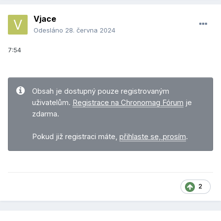
Vjace
Odesláno
28. června 2024
7:54
Obsah je dostupný pouze registrovaným
uživatelům.
Registrace na Chronomag Fórum
je
zdarma.
Pokud již registraci máte,
přihlaste se, prosím
.
2