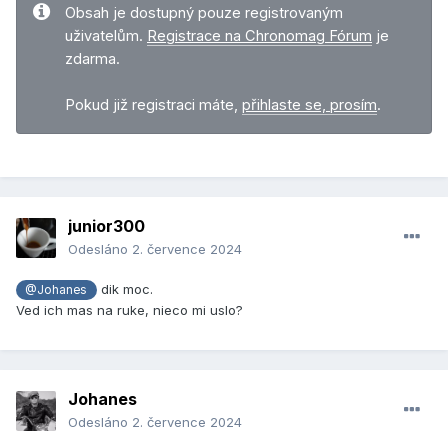
Obsah je dostupný pouze registrovaným
uživatelům.
Registrace na Chronomag Fórum
je
zdarma.
Pokud již registraci máte,
přihlaste se, prosím
.
junior300
Odesláno
2. července 2024
dik moc.
@Johanes
Ved ich mas na ruke, nieco mi uslo?
Johanes
Odesláno
2. července 2024