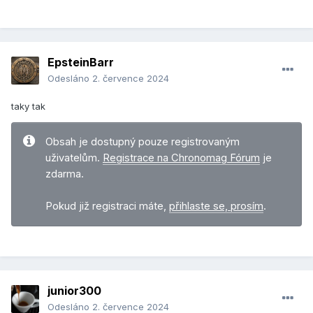
EpsteinBarr
Odesláno
2. července 2024
taky tak
Obsah je dostupný pouze registrovaným
uživatelům.
Registrace na Chronomag Fórum
je
zdarma.
Pokud již registraci máte,
přihlaste se, prosím
.
junior300
Odesláno
2. července 2024