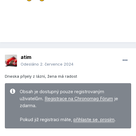
atim
Odesláno
2. července 2024
Dneska přijely z lázní, žena má radost
Obsah je dostupný pouze registrovaným
uživatelům.
Registrace na Chronomag Fórum
je
zdarma.
Pokud již registraci máte,
přihlaste se, prosím
.