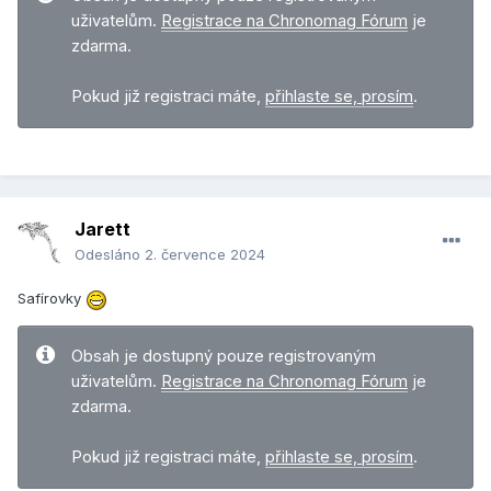
uživatelům.
Registrace na Chronomag Fórum
je
zdarma.
Pokud již registraci máte,
přihlaste se, prosím
.
Jarett
Odesláno
2. července 2024
Safírovky
Obsah je dostupný pouze registrovaným
uživatelům.
Registrace na Chronomag Fórum
je
zdarma.
Pokud již registraci máte,
přihlaste se, prosím
.