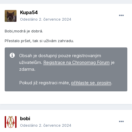
Kupa54
Odesláno
2. července 2024
Bobi,modrá je dobrá.
Přestalo pršet, tak si užívám zahradu.
Obsah je dostupný pouze registrovaným
uživatelům.
Registrace na Chronomag Fórum
je
zdarma.
Pokud již registraci máte,
přihlaste se, prosím
.
bobi
Odesláno
2. července 2024