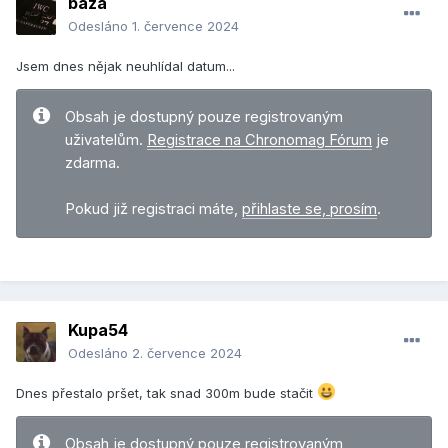
baza
Odesláno
1. července 2024
Jsem dnes nějak neuhlídal datum...
Obsah je dostupný pouze registrovaným
uživatelům.
Registrace na Chronomag Fórum
je
zdarma.
Pokud již registraci máte,
přihlaste se, prosím
.
Kupa54
Odesláno
2. července 2024
Dnes přestalo pršet, tak snad 300m bude stačit
Obsah je dostupný pouze registrovaným