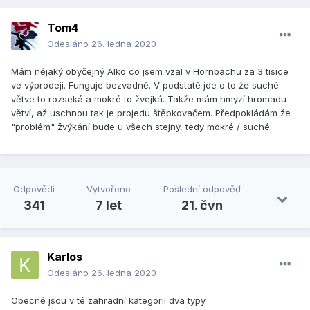
Tom4
Odesláno
26. ledna 2020
Mám nějaký obyčejný Alko co jsem vzal v Hornbachu za 3 tisíce
ve výprodeji. Funguje bezvadně. V podstatě jde o to že suché
větve to rozseká a mokré to žvejká. Takže mám hmyzí hromadu
větví, až uschnou tak je projedu štěpkovačem. Předpokládám že
"problém" žvýkání bude u všech stejný, tedy mokré / suché.
Odpovědi
Vytvořeno
Poslední odpověď
341
7 let
21. čvn
Karlos
Odesláno
26. ledna 2020
Obecně jsou v té zahradní kategorii dva typy.