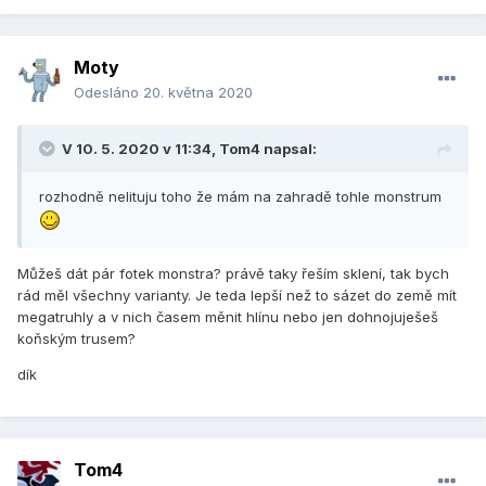
Moty
Odesláno
20. května 2020
V 10. 5. 2020 v 11:34,
Tom4
napsal:
rozhodně nelituju toho že mám na zahradě tohle monstrum
Můžeš dát pár fotek monstra? právě taky řeším sklení, tak bych
rád měl všechny varianty. Je teda lepší než to sázet do země mít
megatruhly a v nich časem měnit hlínu nebo jen dohnojuješeš
koňským trusem?
dík
Tom4