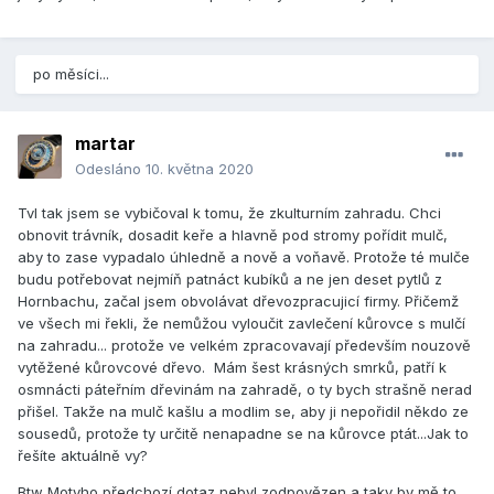
po měsíci...
martar
Odesláno
10. května 2020
Tvl tak jsem se vybičoval k tomu, že zkulturním zahradu. Chci
obnovit trávník, dosadit keře a hlavně pod stromy pořídit mulč,
aby to zase vypadalo úhledně a nově a voňavě. Protože té mulče
budu potřebovat nejmíň patnáct kubíků a ne jen deset pytlů z
Hornbachu, začal jsem obvolávat dřevozpracujicí firmy. Přičemž
ve všech mi řekli, že nemůžou vyloučit zavlečení kůrovce s mulčí
na zahradu... protože ve velkém zpracovavají především nouzově
vytěžené kůrovcové dřevo. Mám šest krásných smrků, patří k
osmnácti páteřním dřevinám na zahradě, o ty bych strašně nerad
přišel. Takže na mulč kašlu a modlim se, aby ji nepořidil někdo ze
sousedů, protože ty určitě nenapadne se na kůrovce ptát...Jak to
řešíte aktuálně vy?
Btw Motyho předchozí dotaz nebyl zodpovězen a taky by mě to