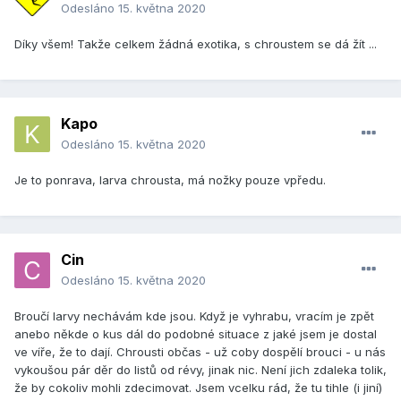
Odesláno
15. května 2020
Díky všem! Takže celkem žádná exotika, s chroustem se dá žít ...
Kapo
Odesláno
15. května 2020
Je to ponrava, larva chrousta, má nožky pouze vpředu.
Cin
Odesláno
15. května 2020
Broučí larvy nechávám kde jsou. Když je vyhrabu, vracím je zpět
anebo někde o kus dál do podobné situace z jaké jsem je dostal
ve víře, že to dají. Chrousti občas - už coby dospělí brouci - u nás
vykoušou pár děr do listů od révy, jinak nic. Není jich zdaleka tolik,
že by cokoliv mohli zdecimovat. Jsem vcelku rád, že tu tihle (i jiní)