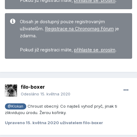
Pokud již registraci máte,
přihlaste se, prosím
.
Obsah je dostupný pouze registrovaným
uživatelům.
Registrace na Chronomag Fórum
je
zdarma.
Pokud již registraci máte,
přihlaste se, prosím
.
filo-boxer
Odesláno
15. května 2020
Chroust obecný. Co najdeš vyhoď pryč, jinak ti
@Klokan
zlikvidujou úrodu. Žerou kořínky.
Upraveno
15. května 2020
uživatelem filo-boxer