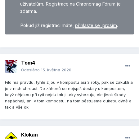
uživatelům.
Registrace na Chronomag Fórum
je
zdarma.
Pokud již registraci máte,
přihlaste se, prosím
.
Tom4
Odesláno
15. května 2020
Filo má pravdu, tyhle žijou v kompostu asi 3 roky, pak se zakuklí a
je z nich chroust. Do záhonů se nejspíš dostaly s kompostem,
když nějakou při rytí najdu tak ji taky vyhazuju, ale jinak škody
nepáchají, ani v tom kompostu, na tom pěstujeme cukety, dýně a
tak a vše ok.
Klokan