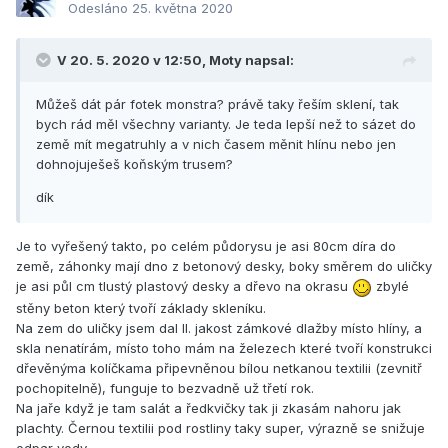
Odesláno
25. května 2020
V 20. 5. 2020 v 12:50,
Moty
napsal:
Můžeš dát pár fotek monstra? právě taky řeším sklení, tak
bych rád měl všechny varianty. Je teda lepší než to sázet do
země mít megatruhly a v nich časem měnit hlínu nebo jen
dohnojuješeš koňským trusem?
dík
Je to vyřešený takto, po celém půdorysu je asi 80cm díra do
země, záhonky mají dno z betonový desky, boky směrem do uličky
je asi půl cm tlustý plastový desky a dřevo na okrasu
zbylé
stěny beton který tvoří základy skleníku.
Na zem do uličky jsem dal II. jakost zámkové dlažby místo hlíny, a
skla nenatírám, místo toho mám na železech které tvoří konstrukci
dřevěnýma kolíčkama připevněnou bílou netkanou textilii (zevnitř
pochopitelně), funguje to bezvadně už třetí rok.
Na jaře když je tam salát a ředkvičky tak ji zkasám nahoru jak
plachty. Černou textilii pod rostliny taky super, výrazně se snižuje
odpar vody