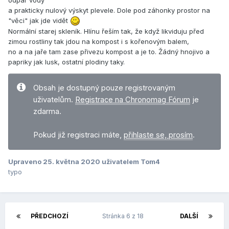
a prakticky nulový výskyt plevele. Dole pod záhonky prostor na
"věci" jak jde vidět
Normální starej skleník. Hlínu řeším tak, že když likviduju před
zimou rostliny tak jdou na kompost i s kořenovým balem,
no a na jaře tam zase přivezu kompost a je to. Žádný hnojivo a
papriky jak lusk, ostatní plodiny taky.
Obsah je dostupný pouze registrovaným
uživatelům.
Registrace na Chronomag Fórum
je
zdarma.
Pokud již registraci máte,
přihlaste se, prosím
.
Upraveno
25. května 2020
uživatelem Tom4
typo
PŘEDCHOZÍ
Stránka 6 z 18
DALŠÍ