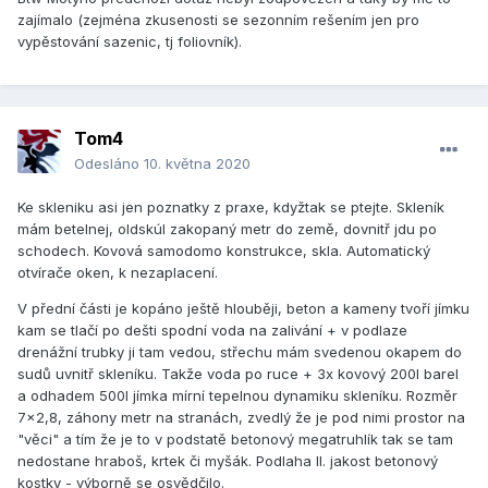
zajímalo (zejména zkusenosti se sezonním rešením jen pro
vypěstování sazenic, tj foliovník).
Tom4
Odesláno
10. května 2020
Ke skleniku asi jen poznatky z praxe, kdyžtak se ptejte. Skleník
mám betelnej, oldskúl zakopaný metr do země, dovnitř jdu po
schodech. Kovová samodomo konstrukce, skla. Automatický
otvírače oken, k nezaplacení.
V přední části je kopáno ještě hlouběji, beton a kameny tvoří jímku
kam se tlačí po dešti spodní voda na zalivání + v podlaze
drenážní trubky ji tam vedou, střechu mám svedenou okapem do
sudů uvnitř skleníku. Takže voda po ruce + 3x kovový 200l barel
a odhadem 500l jímka mírní tepelnou dynamiku skleníku. Rozměr
7x2,8, záhony metr na stranách, zvedlý že je pod nimi prostor na
"věci" a tím že je to v podstatě betonový megatruhlík tak se tam
nedostane hraboš, krtek či myšák. Podlaha II. jakost betonový
kostky - výborně se osvědčilo.