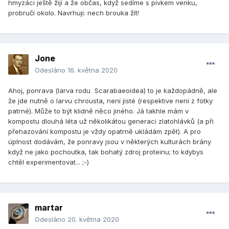
hmyzáci ještě žijí a že občas, když sedíme s pivkem venku,
probručí okolo. Navrhuji: nech brouka žít!
Jone
Odesláno
16. května 2020
Ahoj, ponrava (larva rodu Scarabaeoidea) to je každopádně, ale
že jde nutně o larvu chrousta, není jisté (respektive není z fotky
patrné). Může to být klidně něco jiného. Já takhle mám v
kompostu dlouhá léta už několikátou generaci zlatohlávků (a při
přehazování kompostu je vždy opatrně ukládám zpět). A pro
úplnost dodávám, že ponravy jsou v některých kulturách brány
když ne jako pochoutka, tak bohatý zdroj proteinu; to kdybys
chtěl experimentovat... ;-)
martar
Odesláno
20. května 2020