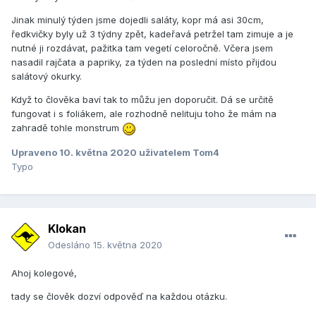
Jinak minulý týden jsme dojedli saláty, kopr má asi 30cm,
ředkvičky byly už 3 týdny zpět, kadeřavá petržel tam zimuje a je
nutné ji rozdávat, pažitka tam vegetí celoročně. Včera jsem
nasadil rajčata a papriky, za týden na poslední místo přijdou
salátový okurky.
Když to člověka baví tak to můžu jen doporučit. Dá se určitě
fungovat i s foliákem, ale rozhodně nelituju toho že mám na
zahradě tohle monstrum
Upraveno
10. května 2020
uživatelem Tom4
Typo
Klokan
Odesláno
15. května 2020
Ahoj kolegové,
tady se člověk dozví odpověď na každou otázku.