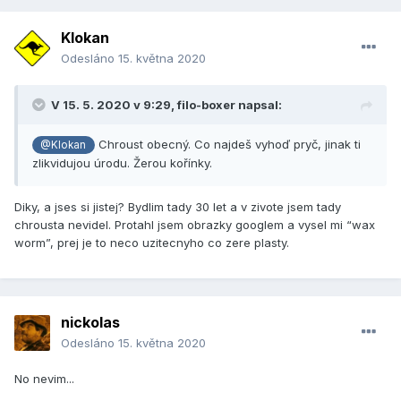
Klokan
Odesláno
15. května 2020
V 15. 5. 2020 v 9:29,
filo-boxer
napsal:
Chroust obecný. Co najdeš vyhoď pryč, jinak ti
@Klokan
zlikvidujou úrodu. Žerou kořínky.
Diky, a jses si jistej? Bydlim tady 30 let a v zivote jsem tady
chrousta nevidel. Protahl jsem obrazky googlem a vysel mi “wax
worm”, prej je to neco uzitecnyho co zere plasty.
nickolas
Odesláno
15. května 2020
No nevim...