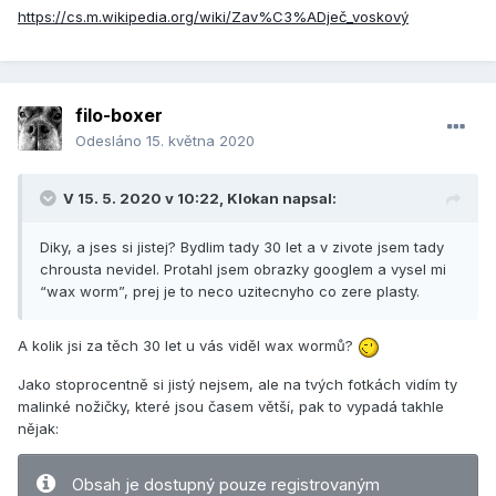
https://cs.m.wikipedia.org/wiki/Zav%C3%ADječ_voskový
filo-boxer
Odesláno
15. května 2020
V 15. 5. 2020 v 10:22,
Klokan
napsal:
Diky, a jses si jistej? Bydlim tady 30 let a v zivote jsem tady
chrousta nevidel. Protahl jsem obrazky googlem a vysel mi
“wax worm”, prej je to neco uzitecnyho co zere plasty.
A kolik jsi za těch 30 let u vás viděl wax wormů?
Jako stoprocentně si jistý nejsem, ale na tvých fotkách vidím ty
malinké nožičky, které jsou časem větší, pak to vypadá takhle
nějak:
Obsah je dostupný pouze registrovaným