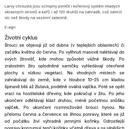
Larvy chrousta jsou schopny poničit i kořenový systém mladých
okrasných stromů a keřů ( až 120 druhů) na zahradě, což zamrzí
víc než škody na sezónní zelenině.
E-agri:
Životní cyklus
Brouci se objevují již od dubna (v teplejších oblastech) či
začátku května do června. Po vylíhnutí masově nalétávají do
svých žírovišť, kde mohou způsobit vážné škody. Po
zralostním žíru oplodněné samičky vyhledávají otevřené
plochy s nízkou vegetací. Na vhodných místech se
zahrabávají do země, kde v hloubce 10–25 cm kladou
špinavě bílá až žlutavá, podélně oválná vajíčka. Poté se opět
vrací na hostitelské dřeviny, kde pokračují v žíru. Po jeho
ukončení odlétávají klást druhou, méně početnou snůšku
vajíček. Po ukončení rozmnožování brouci hynou. Na
přelomu června a července se líhnou ponravy, které se již
od počátku živí výhradně jemnými kořínky. Odrostlejší
ponravy konzumují tenčí kořínky včetně dřeva a na silnějších