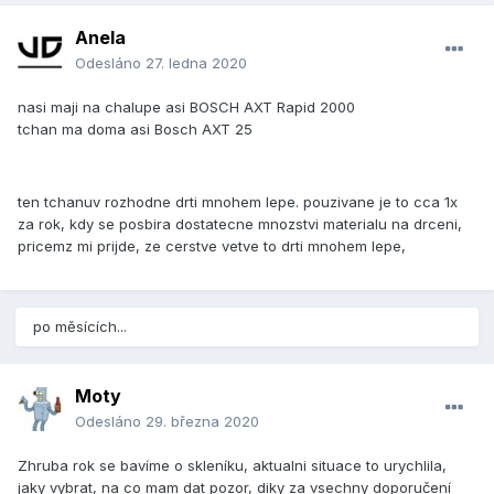
Anela
Odesláno
27. ledna 2020
nasi maji na chalupe asi BOSCH AXT Rapid 2000
tchan ma doma asi Bosch AXT 25
ten tchanuv rozhodne drti mnohem lepe. pouzivane je to cca 1x
za rok, kdy se posbira dostatecne mnozstvi materialu na drceni,
pricemz mi prijde, ze cerstve vetve to drti mnohem lepe,
po měsících...
Moty
Odesláno
29. března 2020
Zhruba rok se bavíme o skleníku, aktualni situace to urychlila,
jaky vybrat, na co mam dat pozor, diky za vsechny doporučení