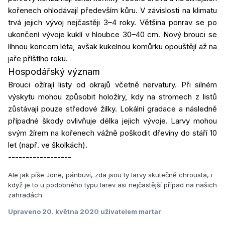
kořenech ohlodávají především kůru. V závislosti na klimatu
trvá jejich vývoj nejčastěji 3–4 roky. Většina ponrav se po
ukončení vývoje kuklí v hloubce 30–40 cm. Nový brouci se
líhnou koncem léta, avšak kukelnou komůrku opouštějí až na
jaře příštího roku.
Hospodářský význam
Brouci ožírají listy od okrajů včetně nervatury. Při silném
výskytu mohou způsobit holožíry, kdy na stromech z listů
zůstávají pouze středové žilky. Lokální gradace a následně
případné škody ovlivňuje délka jejich vývoje. Larvy mohou
svým žírem na kořenech vážně poškodit dřeviny do stáří 10
let (např. ve školkách).
------------------
Ale jak píše Jone, pánbuví, zda jsou ty larvy skutečně chrousta, i
když je to u podobného typu larev asi nejčastější případ na našich
zahradách.
Upraveno
20. května 2020
uživatelem martar