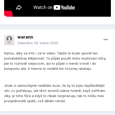
warann
Odesláno
26. ledna 2020
Karlos, díky za info i za to video. Takže to bude zjevně ten
pomaloběžnej štěpkovač. To půjde použít místo mulčovací kůry,
jde to rozhodit slepicícím, asi to půjde v menší vrstvě i do
kompostu atd. A hlavne to nedělá ten hroznej rambajz.
Jinak si samozřejmě nedělám iluze, že by to byla nejdůležitější
věc co potřebuju, ale těch stromů máme hodně, když ostříhám
vlky, je toho fůra a když to nějak nezpracuju, tak to můžu max
prvoplánovitě spálit, což dělám nerad.