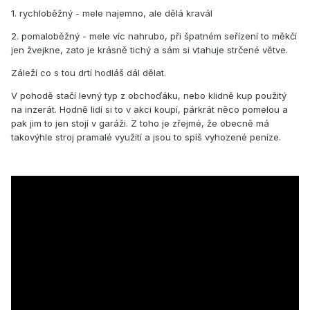
1. rychloběžný - mele najemno, ale dělá kravál
2. pomaloběžný - mele víc nahrubo, při špatném seřízení to měkčí
jen žvejkne, zato je krásně tichý a sám si vtahuje strčené větve.
Záleží co s tou drtí hodláš dál dělat.
V pohodě stačí levný typ z obchoďáku, nebo klidně kup použitý
na inzerát. Hodně lidí si to v akci koupí, párkrát něco pomelou a
pak jim to jen stojí v garáži. Z toho je zřejmé, že obecně má
takovýhle stroj pramalé využití a jsou to spíš vyhozené peníze.