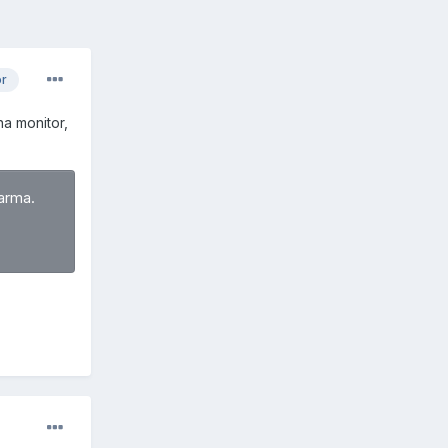
or
na monitor,
arma.