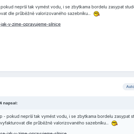
- pokud neprší tak vymést vodu, i se zbytkama bordelu zasypat stu
ovat dle průběžně valorizovaného sazebníku...
-jak-v-zime-opravujeme-silnice
Aut
4
napsal:
up - pokud neprší tak vymést vodu, i se zbytkama bordelu zasypat 
 vyfakturovat dle průběžně valorizovaného sazebníku...
-se-jak-v-zime-opravujeme-silnice