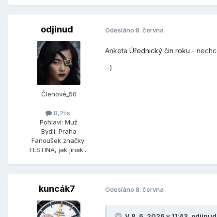
odjinud
Odesláno
8. června
Anketa
Úřednický čin roku
- nechc
:-)
Členové_50
8,2tis.
Pohlaví:
Muž
Bydlí:
Praha
Fanoušek značky:
FESTINA, jak jinak...
kuncák7
Odesláno
8. června
V 8. 6. 2026 v 11:43,
odjinud