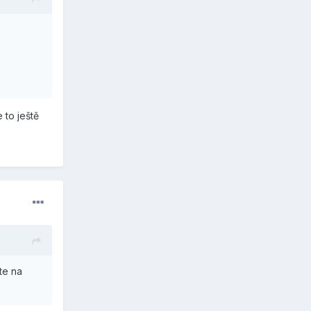
 to ještě
te na