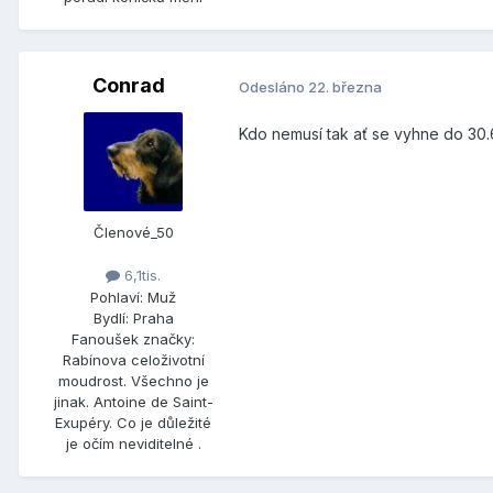
Conrad
Odesláno
22. března
Kdo nemusí tak ať se vyhne do 30.6
Členové_50
6,1tis.
Pohlaví:
Muž
Bydlí:
Praha
Fanoušek značky:
Rabínova celoživotní
moudrost. Všechno je
jinak. Antoine de Saint-
Exupéry. Co je důležité
je očím neviditelné .