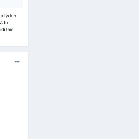
za týden
A to
idi tam
í
.