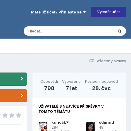
Vytvořit účet
Máte již účet? Přihlaste se
Všechny aktivity
Odpovědi
Vytvořeno
Poslední odpověď
798
7 let
28. čvc
UŽIVATELÉ S NEJVÍCE PŘÍSPĚVKY V
TOMTO TÉMÁTU
kuncák7
odjinud
284
48