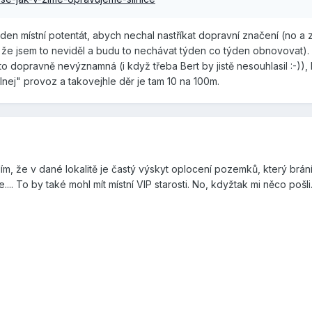
jeden místní potentát, abych nechal nastříkat dopravní značení (no a 
 že jsem to neviděl a budu to nechávat týden co týden obnovovat). 
to dopravně nevýznamná (i když třeba Bert by jistě nesouhlasil :-)), l
silnej" provoz a takovejhle děr je tam 10 na 100m.
, že v dané lokalitě je častý výskyt oplocení pozemků, který brán
. To by také mohl mít místní VIP starosti. No, kdyžtak mi něco pošli