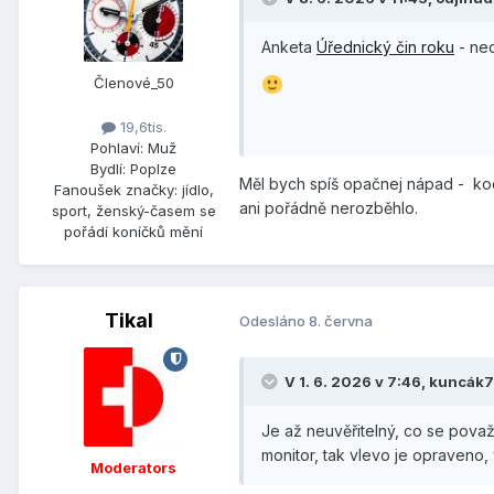
Anketa
Úřednický čin roku
- nec
Členové_50
19,6tis.
Pohlaví:
Muž
Bydlí:
Poplze
Měl bych spíš opačnej nápad - koo
Fanoušek značky:
jídlo,
ani pořádně nerozběhlo.
sport, ženský-časem se
pořádí koníčků mění
Tikal
Odesláno
8. června
V 1. 6. 2026 v 7:46,
kuncák7
Je až neuvěřitelný, co se pova
monitor, tak vlevo je opraveno
Moderators