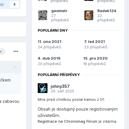
příspěvků
příspěvků
ící
8
geometr
Radek124
27
22
příspěvků
příspěvků
POPULÁRNÍ DNY
11. úno 2021
7. led 2021
24 příspěvků
23 příspěvků
or
4. dub 2019
15. pro 2020
20 příspěvků
18 příspěvků
POPULÁRNÍ PŘÍSPĚVKY
HDčkem
johny357
26. září 2025
Mne pred chvilkou poslal kamos z D1
 za zabavou
Obsah je dostupný pouze registrovaným
uživatelům.
Registrace na Chronomag Fórum
je zdarma.