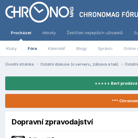
Procházet
Aktivity
Žebříček nejlepších uživatelů
S
Kluby
Fóra
Kalendář
Blogy
Správci
Online 
Úvodní stránka
Ostatní diskuse (o serveru, zábava a tak)
Ostatn
+++++ Bert prodává
*** Chronom
Dopravní zpravodajství