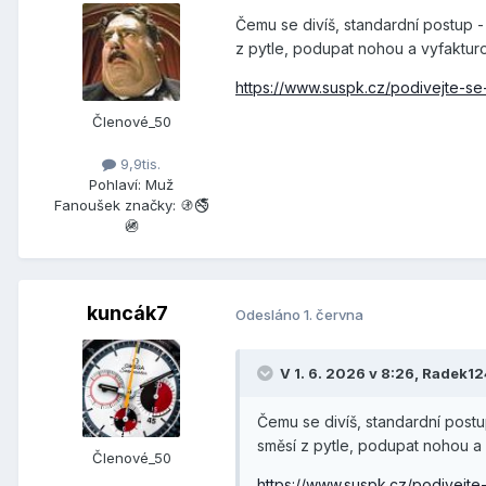
Čemu se divíš, standardní postup 
z pytle, podupat nohou a vyfaktur
https://www.suspk.cz/podivejte-se
Členové_50
9,9tis.
Pohlaví:
Muž
Fanoušek značky:
🚯🚭
🚳
kuncák7
Odesláno
1. června
V 1. 6. 2026 v 8:26,
Radek12
Čemu se divíš, standardní post
směsí z pytle, podupat nohou a
Členové_50
https://www.suspk.cz/podivejte