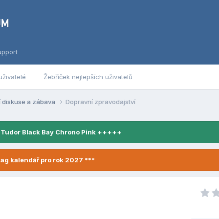
upport
uživatelé
Žebříček nejlepších uživatelů
í diskuse a zábava
Dopravní zpravodajství
 Tudor Black Bay Chrono Pink +++++
ag kalendář pro rok 2027 ***