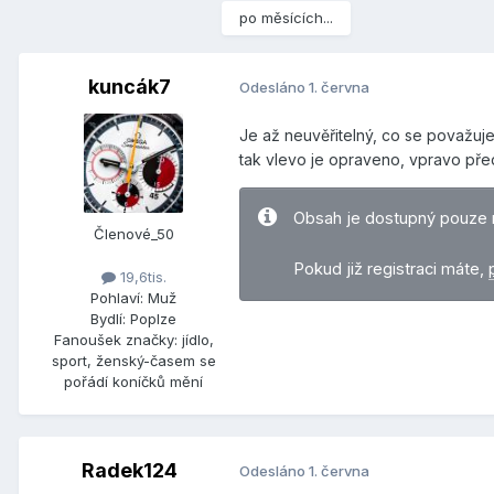
po měsících...
kuncák7
Odesláno
1. června
Je až neuvěřitelný, co se považuje
tak vlevo je opraveno, vpravo př
Obsah je dostupný pouze 
Členové_50
Pokud již registraci máte,
19,6tis.
Pohlaví:
Muž
Bydlí:
Poplze
Fanoušek značky:
jídlo,
sport, ženský-časem se
pořádí koníčků mění
Radek124
Odesláno
1. června