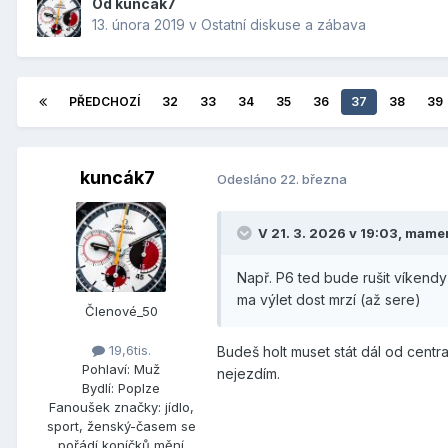
Od
kuncák7
13. února 2019
v
Ostatní diskuse a zábava
PŘEDCHOZÍ
32
33
34
35
36
37
38
39
kuncák7
Odesláno
22. března
V 21. 3. 2026 v 19:03,
mame
Např. P6 ted bude rušit víkend
ma výlet dost mrzí (až sere)
Členové_50
19,6tis.
Budeš holt muset stát dál od centr
Pohlaví:
Muž
nejezdím.
Bydlí:
Poplze
Fanoušek značky:
jídlo,
sport, ženský-časem se
pořádí koníčků mění