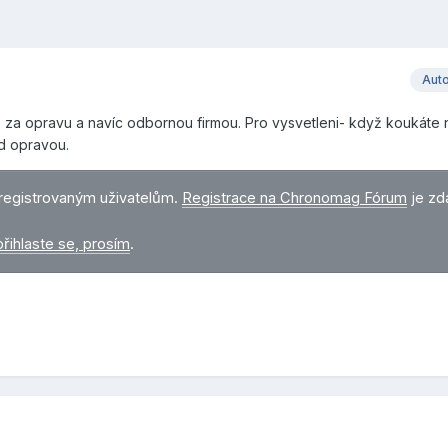
Aut
 za opravu a navíc odbornou firmou. Pro vysvetleni- když koukáte 
ed opravou.
registrovaným uživatelům.
Registrace na Chronomag Fórum
je zd
přihlaste se, prosím
.