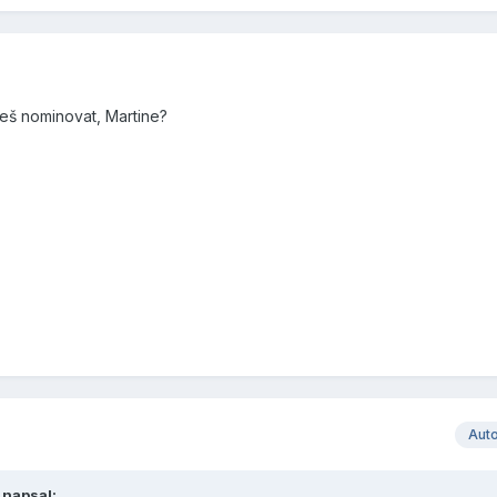
eš nominovat, Martine?
Aut
napsal: