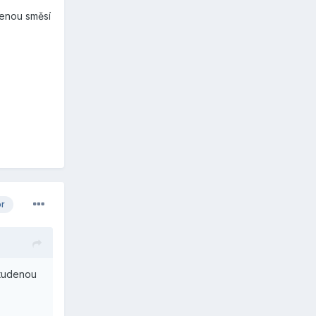
denou směsí
or
studenou