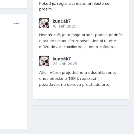
Pokud již registraci máte,
přihlaste se,
prosím
.
kuncák7
18. září 2025
Nemáš zač, je to moje práce, podals podnět
a tak se tím musím zabývat. Jen si u tebe
můžu dovolit familiernejsi tom a způsob...
kuncák7
23. září 2025
Ahoj. Včera projednáno a odsouhlaseno,
dnes odesláno TSK k realizaci ( +
požadavek na obnovu přechodu pro...