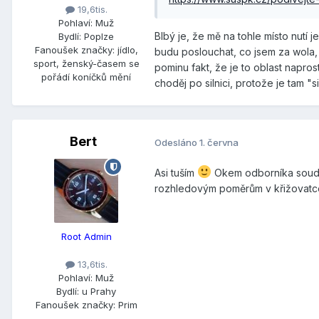
19,6tis.
Pohlaví:
Muž
Blbý je, že mě na tohle místo nutí 
Bydlí:
Poplze
Fanoušek značky:
jídlo,
budu poslouchat, co jsem za wola,
sport, ženský-časem se
pominu fakt, že je to oblast napros
pořádí koníčků mění
choděj po silnici, protože je tam "
Bert
Odesláno
1. června
Asi tuším
Okem odborníka soudím
rozhledovým poměrům v křižovatce...
Root Admin
13,6tis.
Pohlaví:
Muž
Bydlí:
u Prahy
Fanoušek značky:
Prim