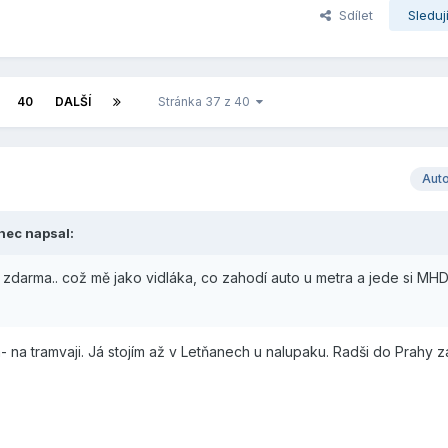
Sdílet
Sleduj
40
DALŠÍ
Stránka 37 z 40
Aut
nec
napsal:
y zdarma.. což mě jako vidláka, co zahodí auto u metra a jede si M
a- na tramvaji. Já stojím až v Letňanech u nalupaku. Radši do Prahy