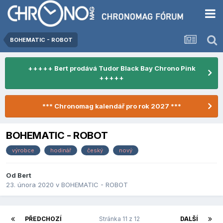
BOHEMATIC - ROBOT
+++++ Bert prodává Tudor Black Bay Chrono Pink
+++++
*** Chronomag kalendář pro rok 2027 ***
BOHEMATIC - ROBOT
výrobce
hodinář
český
nový
Od
Bert
23. února 2020
v
BOHEMATIC - ROBOT
PŘEDCHOZÍ
Stránka 11 z 12
DALŠÍ