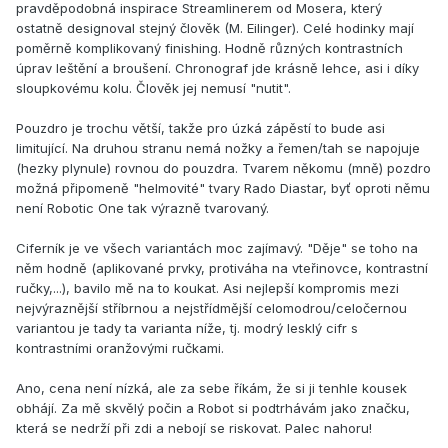
pravděpodobná inspirace Streamlinerem od Mosera, který
ostatně designoval stejný člověk (M. Eilinger). Celé hodinky mají
poměrně komplikovaný finishing. Hodně různých kontrastních
úprav leštění a broušení. Chronograf jde krásně lehce, asi i díky
sloupkovému kolu. Člověk jej nemusí "nutit".
Pouzdro je trochu větší, takže pro úzká zápěstí to bude asi
limitující. Na druhou stranu nemá nožky a řemen/tah se napojuje
(hezky plynule) rovnou do pouzdra. Tvarem někomu (mně) pozdro
možná připomeně "helmovité" tvary Rado Diastar, byť oproti němu
není Robotic One tak výrazně tvarovaný.
Ciferník je ve všech variantách moc zajímavý. "Děje" se toho na
něm hodně (aplikované prvky, protiváha na vteřinovce, kontrastní
ručky,...), bavilo mě na to koukat. Asi nejlepší kompromis mezi
nejvýraznější stříbrnou a nejstřídmější celomodrou/celočernou
variantou je tady ta varianta níže, tj. modrý lesklý cifr s
kontrastními oranžovými ručkami.
Ano, cena není nízká, ale za sebe říkám, že si ji tenhle kousek
obhájí. Za mě skvělý počin a Robot si podtrhávám jako značku,
která se nedrží při zdi a nebojí se riskovat. Palec nahoru!