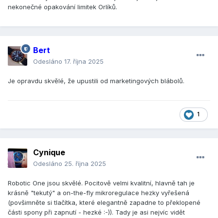
nekonečné opakování limitek Orlíků.
Bert
Odesláno
17. října 2025
Je opravdu skvělé, že upustili od marketingových blábolů.
1
Cynique
Odesláno
25. října 2025
Robotic One jsou skvělé. Pocitově velmi kvalitní, hlavně tah je
krásně "tekutý" a on-the-fly mikroregulace hezky vyřešená
(povšimněte si tlačítka, které elegantně zapadne to překlopené
části spony při zapnutí - hezké :-)). Tady je asi nejvíc vidět