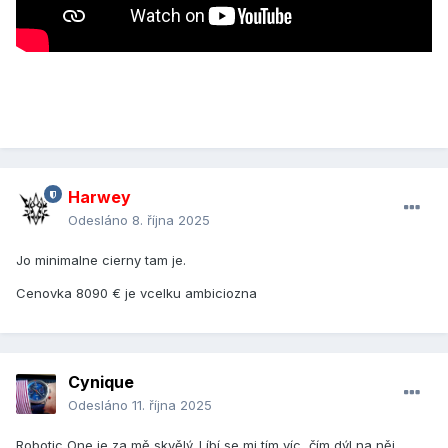
Harwey
Odesláno
8. října 2025
Jo minimalne cierny tam je.
Cenovka 8090 € je vcelku ambiciozna
Cynique
Odesláno
11. října 2025
Robotic One je za mě skvělý. Líbí se mi tím víc, čím dýl na něj