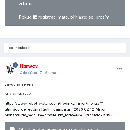
zdarma.
Pokud již registraci máte,
přihlaste se, prosím
.
po měsících...
Harwey
Odesláno
17. března
zavodna zelena
MINOR MONZA
https://www.robot-watch.com/hodinky/minor/monza/?
utm_source=ecomail&utm_campaign=2026_02_12_Minor
Monza&utm_medium=email&utm_term=42457&ecmid=19197
Obsah je dostupný pouze registrovaným