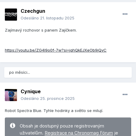
Czechgun
Odesláno
21. listopadu 2025
Zajímavý rozhovor s panem Zajíčkem.
https://youtu.be/ZG4l9o0f-7w?si=jqhQkEJXeOb9jQvC
po měsíci...
Cynique
Odesláno
25. prosince 2025
Robot Spectra Blue. Tyhle hodinky a světlo se milují.
Obsah je dostupný pouze registrovaným
uživatelům.
Registrace na Chronomag Fórum
je