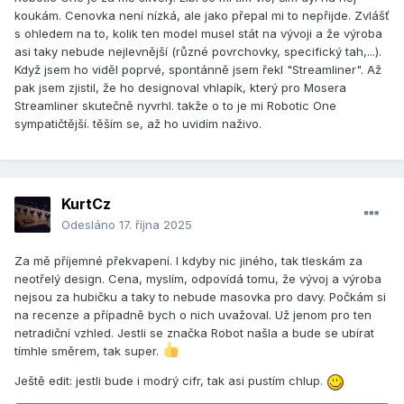
koukám. Cenovka není nízká, ale jako přepal mi to nepřijde. Zvlášť
s ohledem na to, kolik ten model musel stát na vývoji a že výroba
asi taky nebude nejlevnější (různé povrchovky, specifický tah,...).
Když jsem ho viděl poprvé, spontánně jsem řekl "Streamliner". Až
pak jsem zjistil, že ho designoval vhlapík, který pro Mosera
Streamliner skutečně nyvrhl. takže o to je mi Robotic One
sympatičtější. těším se, až ho uvidím naživo.
KurtCz
Odesláno
17. října 2025
Za mě příjemné překvapení. I kdyby nic jiného, tak tleskám za
neotřelý design. Cena, myslím, odpovídá tomu, že vývoj a výroba
nejsou za hubičku a taky to nebude masovka pro davy. Počkám si
na recenze a případně bych o nich uvažoval. Už jenom pro ten
netradiční vzhled. Jestli se značka Robot našla a bude se ubírat
tímhle směrem, tak super.
Ještě edit: jestli bude i modrý cifr, tak asi pustím chlup.