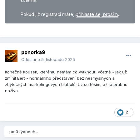
zdarma.
Pokud již registraci máte,
přihlaste se, prosím
.
ponorka9
Odesláno
5. listopadu 2025
Konečně kousek, kterému nemám co vytknout, včetně - jak už
zmíníl Bert - normálního představení bez nesmyslných a
zbytečných marketingových blábolů. Už se těším, až je prubnu
naživo.
2
po 3 týdnech...