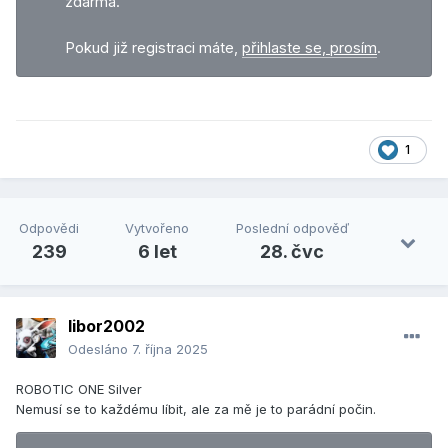
zdarma.
Pokud již registraci máte,
přihlaste se, prosím
.
1
Odpovědi
Vytvořeno
Poslední odpověď
239
6 let
28. čvc
libor2002
Odesláno
7. října 2025
ROBOTIC ONE Silver
Nemusí se to každému líbit, ale za mě je to parádní počin.