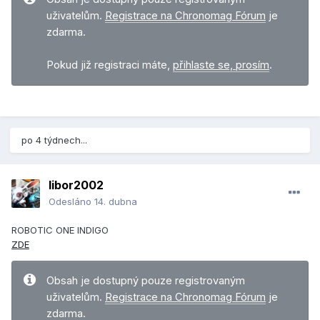
uživatelům.
Registrace na Chronomag Fórum
je
zdarma.
Pokud již registraci máte,
přihlaste se, prosím
.
po 4 týdnech...
libor2002
Odesláno
14. dubna
ROBOTIC ONE INDIGO
ZDE
Obsah je dostupný pouze registrovaným
uživatelům.
Registrace na Chronomag Fórum
je
zdarma.