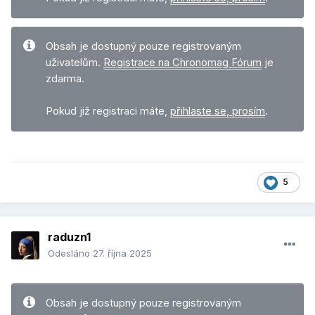
Obsah je dostupný pouze registrovaným
uživatelům.
Registrace na Chronomag Fórum
je
zdarma.
Pokud již registraci máte,
přihlaste se, prosím
.
5
raduzn1
Odesláno
27. října 2025
Obsah je dostupný pouze registrovaným