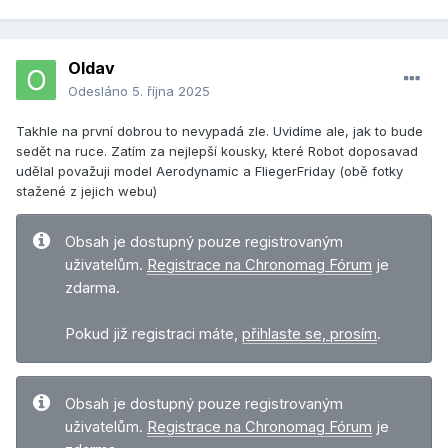
Oldav
Odesláno
5. října 2025
Takhle na první dobrou to nevypadá zle. Uvidíme ale, jak to bude
sedět na ruce. Zatím za nejlepší kousky, které Robot doposavad
udělal považuji model Aerodynamic a FliegerFriday (obě fotky
stažené z jejich webu)
Obsah je dostupný pouze registrovaným
uživatelům.
Registrace na Chronomag Fórum
je
zdarma.
Pokud již registraci máte,
přihlaste se, prosím
.
Obsah je dostupný pouze registrovaným
uživatelům.
Registrace na Chronomag Fórum
je