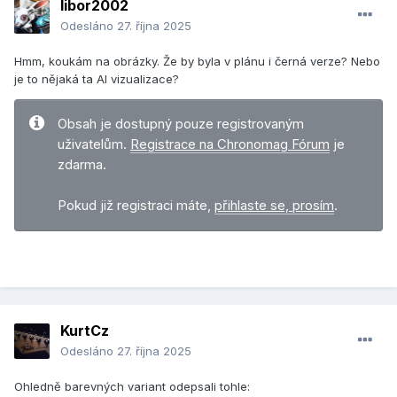
libor2002
Odesláno
27. října 2025
Hmm, koukám na obrázky. Že by byla v plánu i černá verze? Nebo
je to nějaká ta AI vizualizace?
Obsah je dostupný pouze registrovaným
uživatelům.
Registrace na Chronomag Fórum
je
zdarma.
Pokud již registraci máte,
přihlaste se, prosím
.
KurtCz
Odesláno
27. října 2025
Ohledně barevných variant odepsali tohle: