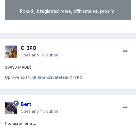
Pokud již registraci máte,
přihlaste se, prosím
.
C-3PO
Odesláno
14. dubna
SWISS MADE:)
Upraveno
14. dubna
uživatelem C-3PO
Bert
Odesláno
14. dubna
No, asi změna ....