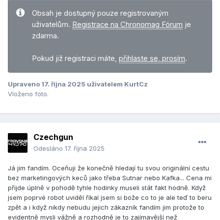
Obsah je dostupný pouze registrovaným
uživatelům.
Registrace na Chronomag Fórum
je
zdarma.
Pokud již registraci máte,
přihlaste se, prosím
.
Upraveno
17. října 2025
uživatelem KurtCz
Vloženo foto.
Czechgun
Odesláno
17. října 2025
Já jim fandím. Oceňuji že konečně hledají tu svou originální cestu
bez marketingových keců jako třeba Sutnar nebo Kafka... Cena mi
přijde úplně v pohodě tyhle hodinky museli stát fakt hodně. Když
jsem poprvé robot uviděl říkal jsem si bože co to je ale teď to beru
zpět a i když nikdy nebudu jejich zákazník fandím jim protože to
evidentně mysli vážně a rozhodně je to zajímavější než