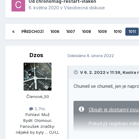
Od
chronomag-restart-vlaken
6. května 2020
v
Všeobecná diskuse
PŘEDCHOZÍ
1006
1007
1008
1009
1010
1011
Dzos
Odesláno
6. února 2022
V 6. 2. 2022 v 11:36,
Kostra
n
Chumelí se chumelí, jen je naprd
Členové_50
2,7tis.
Obsah je dostupný pou
Pohlaví:
Muž
Bydlí:
Olomouc
Pokud již registraci mát
Fanoušek značky:
nějaké by byly ... O,H,L