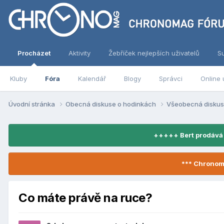
Procházet
Aktivity
Žebříček nejlepších uživatelů
S
Kluby
Fóra
Kalendář
Blogy
Správci
Online 
Úvodní stránka
Obecná diskuse o hodinkách
Všeobecná disku
+++++ Bert prodává
*** Chronom
Co máte právě na ruce?