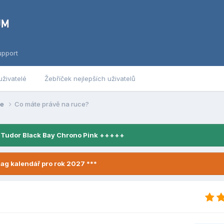
upport
uživatelé
Žebříček nejlepších uživatelů
se
Co máte právě na ruce?
 Tudor Black Bay Chrono Pink +++++
ag kalendář pro rok 2027 ***