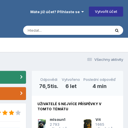
Vytvořit účet
Máte již účet? Přihlaste se
Všechny aktivity
Odpovědi
Vytvořeno
Poslední odpověď
76,5tis.
6 let
4 min
UŽIVATELÉ S NEJVÍCE PŘÍSPĚVKY V
TOMTO TÉMÁTU
mlsoun1
Vit
2 793
1 665