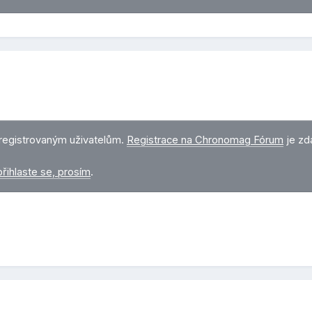
registrovaným uživatelům.
Registrace na Chronomag Fórum
je zd
přihlaste se, prosím
.