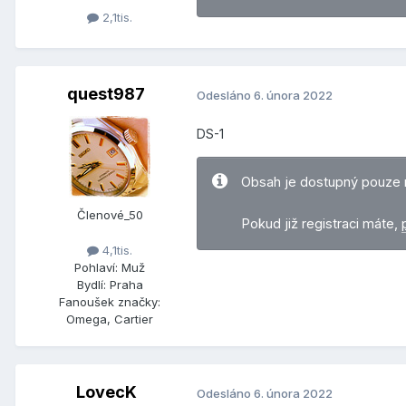
2,1tis.
quest987
Odesláno
6. února 2022
DS-1
Obsah je dostupný pouze 
Členové_50
Pokud již registraci máte,
4,1tis.
Pohlaví:
Muž
Bydlí:
Praha
Fanoušek značky:
Omega, Cartier
LovecK
Odesláno
6. února 2022