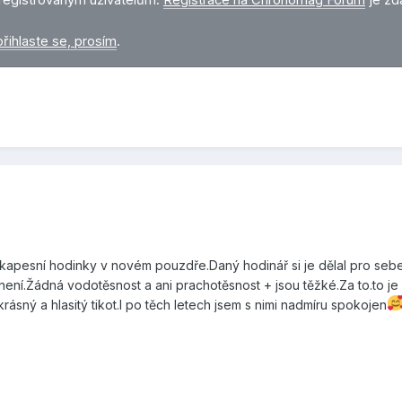
přihlaste se, prosím
.
kapesní hodinky v novém pouzdře.Daný hodinář si je dělal pro sebe.
ení.Žádná vodotěsnost a ani prachotěsnost + jsou těžké.Za to.to je 
sný a hlasitý tikot.I po těch letech jsem s nimi nadmíru spokojen