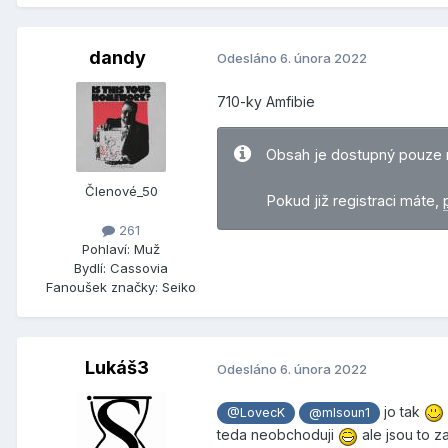
dandy
Odesláno
6. února 2022
710-ky Amfibie
Obsah je dostupný pouze 
Členové_50
Pokud již registraci máte,
261
Pohlaví:
Muž
Bydlí:
Cassovia
Fanoušek značky:
Seiko
Lukáš3
Odesláno
6. února 2022
jo tak
@LovecK
@mlsoun1
teda neobchoduji
ale jsou to z