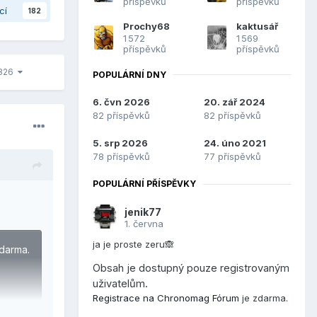
příspěvků
příspěvků
cí
182
Prochy68
kaktusář
1 572
1 569
příspěvků
příspěvků
3826
POPULÁRNÍ DNY
6. čvn 2026
20. zář 2024
82 příspěvků
82 příspěvků
5. srp 2026
24. úno 2021
78 příspěvků
77 příspěvků
POPULÁRNÍ PŘÍSPĚVKY
jenik77
1. června
ja je proste zeru🙈
darma.
Obsah je dostupný pouze registrovaným
uživatelům.
Registrace na Chronomag Fórum
je zdarma.