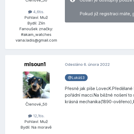
4,6tis.
Pokud již registraci máte,
Pohlaví:
Muž
Bydlí:
Zlín
Fanoušek značky:
#akam_watches
vana.ladis@gmail.com
mlsoun1
Odesláno
6. února 2022
@Lukáš3
Přesně jak píše LovecK.Předělané 
pořádní macci.Na běžné nošení to n
krásná mechanika(1890-ověřeno),krá
Členové_50
12,1tis.
Pohlaví:
Muž
Bydlí:
Na moravě