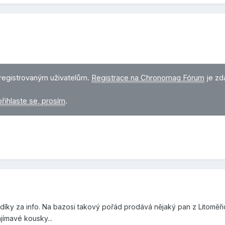
registrovaným uživatelům.
Registrace na Chronomag Fórum
je zd
přihlaste se, prosím
.
díky za info. Na bazosi takový pořád prodává nějaký pan z Litoměři
ajímavé kousky...