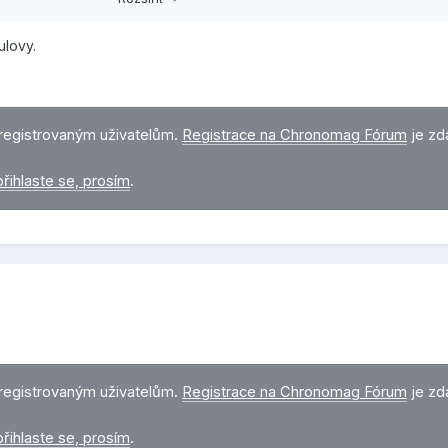
ulovy.
registrovaným uživatelům.
Registrace na Chronomag Fórum
je zd
přihlaste se, prosím
.
registrovaným uživatelům.
Registrace na Chronomag Fórum
je zd
přihlaste se, prosím
.