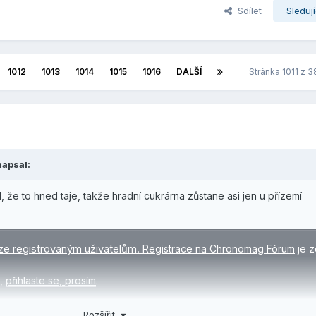
Sdílet
Sledují
1012
1013
1014
1015
1016
DALŠÍ
Stránka 1011 z 
apsal:
, že to hned taje, takže hradní cukrárna zůstane asi jen u přízemí
ze registrovaným uživatelům.
Registrace na Chronomag Fórum
je z
e,
přihlaste se, prosím
.
Rozšířit