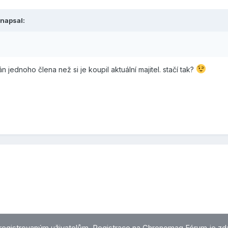
napsal:
 jednoho člena než si je koupil aktuální majitel. stačí tak?
registrovaným uživatelům.
Registrace na Chronomag Fórum
je zd