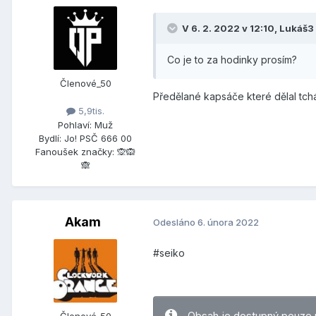
V 6. 2. 2022 v 12:10,
Lukáš3
Co je to za hodinky prosím?
Členové_50
Předělané kapsáče které dělal tchán
5,9tis.
Pohlaví:
Muž
Bydlí:
Jo! PSČ 666 00
Fanoušek značky:
🙊🙉
🙈
Akam
Odesláno
6. února 2022
#seiko
Obsah je dostupný pouze 
Členové_50