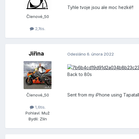
Tyhle tvoje jsou ale moc hezké!!
Členové_50
2,1tis.
Jiřina
Odesláno
6. února 2022
Back to 80s
Sent from my iPhone using Tapatal
Členové_50
1,6tis.
Pohlaví:
Muž
Bydlí:
Zlín