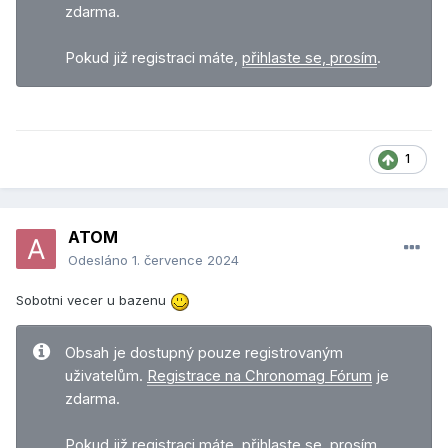
zdarma.
Pokud již registraci máte,
přihlaste se, prosím
.
1
ATOM
Odesláno
1. července 2024
Sobotni vecer u bazenu
Obsah je dostupný pouze registrovaným
uživatelům.
Registrace na Chronomag Fórum
je
zdarma.
Pokud již registraci máte,
přihlaste se, prosím
.