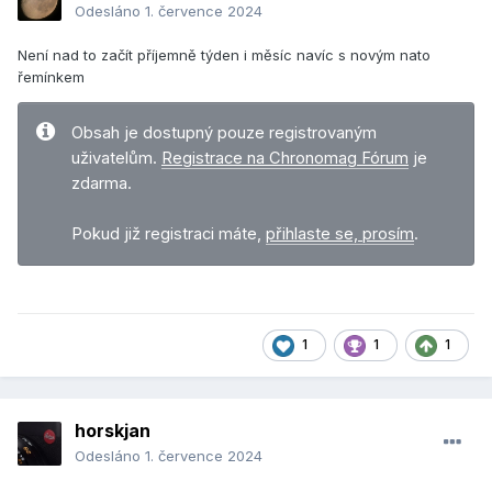
Odesláno
1. července 2024
Není nad to začít příjemně týden i měsíc navíc s novým nato
řemínkem
Obsah je dostupný pouze registrovaným
uživatelům.
Registrace na Chronomag Fórum
je
zdarma.
Pokud již registraci máte,
přihlaste se, prosím
.
1
1
1
horskjan
Odesláno
1. července 2024