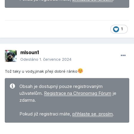
1
mlsoun1
Odesláno
1. července 2024
Tož taky u vody,jinak přeji dobré ránko
Obsah je dostupný pouze registrovaným
uživatelům.
Registrace na Chronomag Fórum
je
zdarma.
Pokud již registraci máte,
přihlaste se, prosím
.