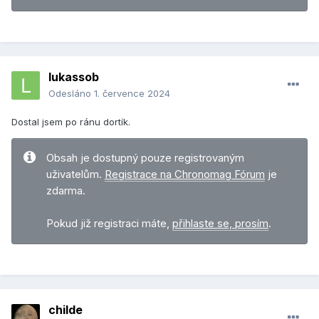
lukassob
Odesláno
1. července 2024
Dostal jsem po ránu dortík.
Obsah je dostupný pouze registrovaným
uživatelům.
Registrace na Chronomag Fórum
je
zdarma.
Pokud již registraci máte,
přihlaste se, prosím
.
childe