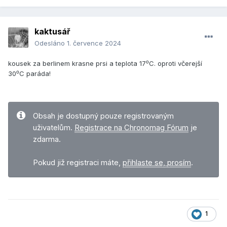
kaktusář
Odesláno
1. července 2024
kousek za berlinem krasne prsi a teplota 17⁰C. oproti včerejší
30⁰C paráda!
Obsah je dostupný pouze registrovaným
uživatelům.
Registrace na Chronomag Fórum
je
zdarma.
Pokud již registraci máte,
přihlaste se, prosím
.
1