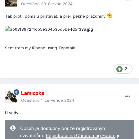
Odesláno
30. června 2024
Tak piloti, pomalu přistávat, a přeji pěkné prázdniny
Sent from my iPhone using Tapatalk
2
Lamiczka
Odesláno
1. července 2024
U vody...
Obsah je dostupný pouze registrovaným
uživatelům.
Registrace na Chronomag Fórum
je