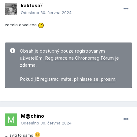
kaktusář
Odesláno
30. června 2024
zacala dovolena
Obsah je dostupný pouze registrovaným
uživatelům.
Registrace na Chronomag Fórum
je
zdarma.
Pokud již registraci máte,
přihlaste se, prosím
.
M@chino
Odesláno
30. června 2024
… svítí to samo