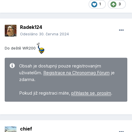
1
3
Radek124
Odesláno
30. června 2024
Do deště WR200
Obsah je dostupný pouze registrovaným
uživatelům.
Registrace na Chronomag Fórum
je
zdarma.
Pokud již registraci máte,
přihlaste se, prosím
.
chief