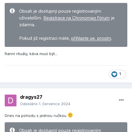
Obsah je dostupný pouze registrovaným
uživatelům.
Registrace na Chronomag Fórum
je
zdarma.
Pokud již registraci máte,
přihlaste se, prosím
.
Ranní rituály, káva musí být...
1
dragys27
Odesláno
1. července 2024
Dnes na pohodu s jednou ručkou
Obsah je dostupný pouze registrovaným