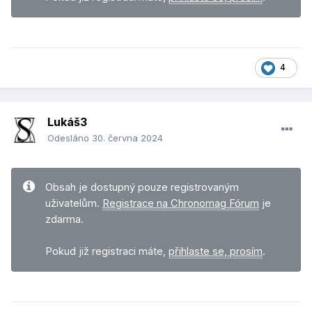
4
Lukáš3
Odesláno
30. června 2024
Obsah je dostupný pouze registrovaným
uživatelům.
Registrace na Chronomag Fórum
je
zdarma.
Pokud již registraci máte,
přihlaste se, prosím
.