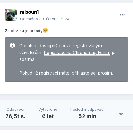
mlsoun1
Odesláno
30. června 2024
Za chvilku je to tady
Obsah je dostupný pouze registrovaným
uživatelům.
Registrace na Chronomag Fórum
je
zdarma.
Pokud již registraci máte,
přihlaste se, prosím
.
Odpovědi
Vytvořeno
Poslední odpověď
76,5tis.
6 let
52 min