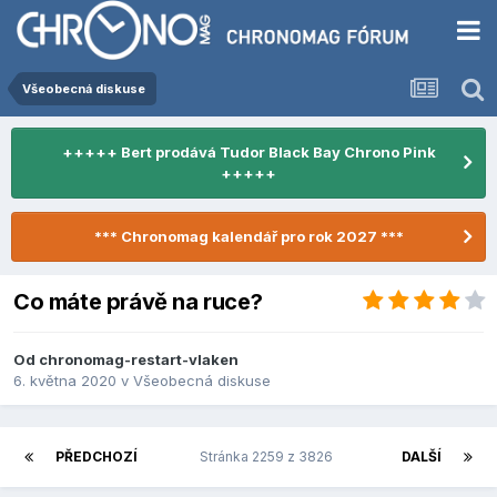
Všeobecná diskuse
+++++ Bert prodává Tudor Black Bay Chrono Pink
+++++
*** Chronomag kalendář pro rok 2027 ***
Co máte právě na ruce?
Od
chronomag-restart-vlaken
6. května 2020
v
Všeobecná diskuse
PŘEDCHOZÍ
Stránka 2259 z 3826
DALŠÍ