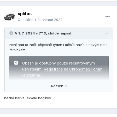
splitas
Odesláno
1. července 2024
V 1. 7. 2024 v 7:13,
childe
napsal:
Není nad to začít příjemně týden i měsíc navíc s novým nato
řemínkem
Obsah je dostupný pouze registrovaným
uživatelům.
Registrace na Chronomag Fórum
je zdarma.
Rozšířit
Pokud již registraci máte,
přihlaste se,
prosím
.
hezká barva, skvělé hodinky