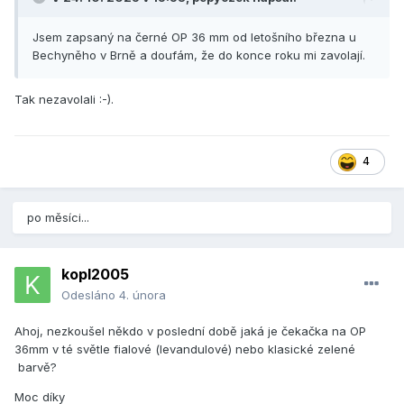
Jsem zapsaný na černé OP 36 mm od letošního března u
Bechyněho v Brně a doufám, že do konce roku mi zavolají.
Tak nezavolali
:-).
4
po měsíci...
kopl2005
Odesláno
4. února
Ahoj, nezkoušel někdo v poslední době jaká je čekačka na OP
36mm v té světle fialové (levandulové) nebo klasické zelené
barvě?
Moc díky