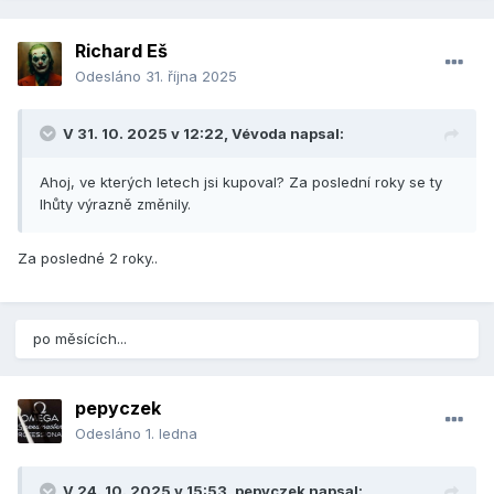
Richard Eš
Odesláno
31. října 2025
V 31. 10. 2025 v 12:22,
Vévoda
napsal:
Ahoj, ve kterých letech jsi kupoval? Za poslední roky se ty
lhůty výrazně změnily.
Za posledné 2 roky..
po měsících...
pepyczek
Odesláno
1. ledna
V 24. 10. 2025 v 15:53,
pepyczek
napsal: