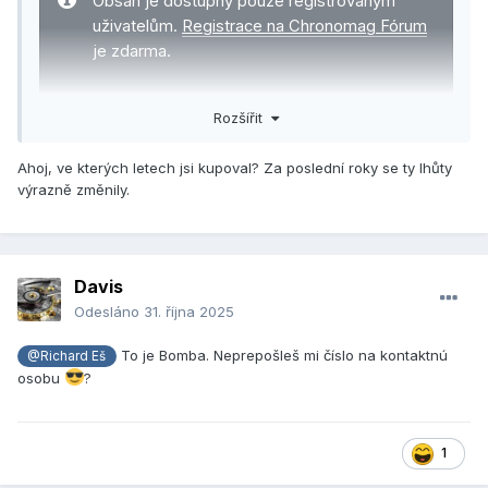
Obsah je dostupný pouze registrovaným
uživatelům.
Registrace na Chronomag Fórum
je zdarma.
Pokud již registraci máte,
přihlaste se,
Rozšířit
prosím
.
Ahoj, ve kterých letech jsi kupoval? Za poslední roky se ty lhůty
výrazně změnily.
Davis
Odesláno
31. října 2025
To je Bomba. Neprepošleš mi číslo na kontaktnú
@Richard Eš
osobu
?
1