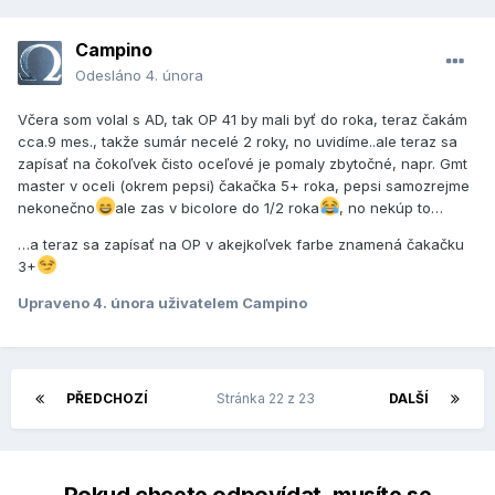
Campino
Odesláno
4. února
Včera som volal s AD, tak OP 41 by mali byť do roka, teraz čakám
cca.9 mes., takže sumár necelé 2 roky, no uvidíme..ale teraz sa
zapísať na čokoľvek čisto oceľové je pomaly zbytočné, napr. Gmt
master v oceli (okrem pepsi) čakačka 5+ roka, pepsi samozrejme
nekonečno
ale zas v bicolore do 1/2 roka
, no nekúp to…
…a teraz sa zapísať na OP v akejkoľvek farbe znamená čakačku
3+
Upraveno
4. února
uživatelem Campino
PŘEDCHOZÍ
Stránka 22 z 23
DALŠÍ