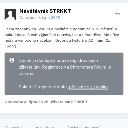
Návštěvník STRKKT
Odesláno
4. října 2025
Jsem zapsaný na 126000 a počítám s dodání za 6-12 měsíců a
pokud by se štěstí výjimečně unavilo, tak o něco dříve. Ale dříve
než na vánoce to nečekám. Drobnou historii u AD mám (2x
Tudor).
Obsah je dostupný pouze registrovaným
uživatelům.
Registrace na Chronomag Fórum
je
zdarma.
Pokud již registraci máte,
přihlaste se, prosím
.
Upraveno
4. října 2025
uživatelem STRKKT
Odpovědi
Vytvořeno
Poslední odpověď