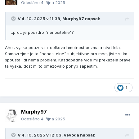
Odesláno
4. října 2025
V 4. 10. 2025 v 11:38,
Murphy97
napsal:
..proc je pouzdro "nenositelne"?
Ahoj, vyska pouzdra + celkova hmotnost bezmala ctvrt kila.
Samozrejme je to “nenositelne” subjektivne pro mne, jiste s tim
spousta lidi nema problem. Kazdopadne vice mi prekazela prave
ta vyska, dost mi to omezovalo pohyb zapestim.
1
Murphy97
Odesláno
4. října 2025
V 4. 10. 2025 v 12:03,
Vévoda
napsal: