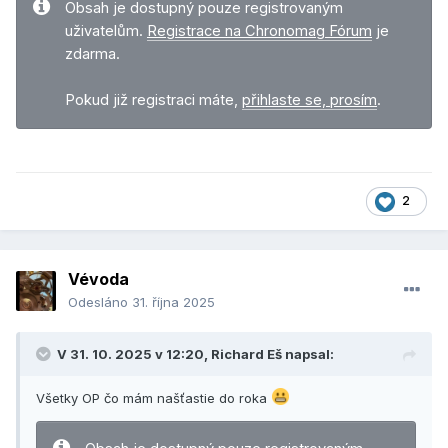
Obsah je dostupný pouze registrovaným
uživatelům.
Registrace na Chronomag Fórum
je
zdarma.
Pokud již registraci máte,
přihlaste se, prosím
.
2
Vévoda
Odesláno
31. října 2025
V 31. 10. 2025 v 12:20,
Richard Eš
napsal:
Všetky OP čo mám našťastie do roka