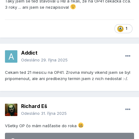
Taky jsem se teď stavoval u HB a říkali, že na OP41 čekačka cca.
3 roky ... ani jsem se nezapisoval
1
Addict
Odesláno
29. října 2025
Cekam ted 21 mesicu na OP41. Zrovna minuly vikend jsem se byl
pripomenout, ale ani predbezny termin jsem z nich nedostal :-/.
Richard Eš
Odesláno
31. října 2025
Všetky OP čo mám našťastie do roka