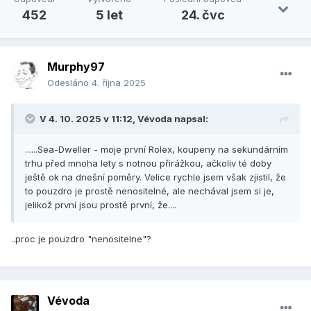
452
5 let
24. čvc
Murphy97
Odesláno
4. října 2025
V 4. 10. 2025 v 11:12,
Vévoda
napsal:
......Sea-Dweller - moje první Rolex, koupeny na sekundárním
trhu před mnoha lety s notnou přirážkou, ačkoliv té doby
ještě ok na dnešní poměry. Velice rychle jsem však zjistil, že
to pouzdro je prostě nenositelné, ale nechával jsem si je,
jelikož první jsou prostě první, že....
..proc je pouzdro "nenositelne"?
Vévoda