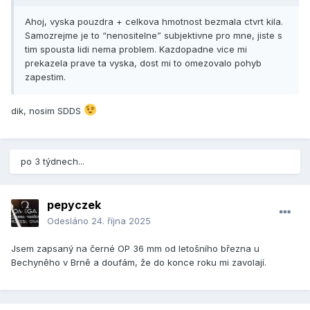
Ahoj, vyska pouzdra + celkova hmotnost bezmala ctvrt kila.
Samozrejme je to “nenositelne” subjektivne pro mne, jiste s
tim spousta lidi nema problem. Kazdopadne vice mi
prekazela prave ta vyska, dost mi to omezovalo pohyb
zapestim.
dik, nosim SDDS
po 3 týdnech...
pepyczek
Odesláno
24. října 2025
Jsem zapsaný na černé OP 36 mm od letošního března u
Bechyněho v Brně a doufám, že do konce roku mi zavolají.