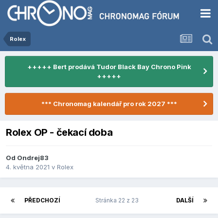
Rolex
+++++ Bert prodává Tudor Black Bay Chrono Pink
+++++
*** Chronomag kalendář pro rok 2027 ***
Rolex OP - čekací doba
Od
Ondrej83
4. května 2021
v
Rolex
PŘEDCHOZÍ
Stránka 22 z 23
DALŠÍ