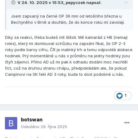
V 24. 10. 2025 v 15:53,
pepyczek
napsal:
Jsem zapsaný na černé OP 36 mm od letošního března u
Bechyněho v Brně a doufám, že do konce roku mi zavolají.
Díky za reakci, třeba budeš mít štěstí. Mě kamarád z HB (nemají
rolex), který mi domlouval schůzku na zapsání říkal, že OP 2-3
roky podle barvy cifru, ČR je malinký trh a tomu odpovídá alokace
hodinek. Prý momentálně u nás v průměru na jedny hodinky jsou
čtyři zájemci. Přímo AD už mi pak k odhadu dodání moc nechtěl
říct, což na druhou stranu chápu, předpokládám ale, že pokud
Campinovi na SK řekl AD 3 roky, bude to dost podobné u nás.
1
botswan
Odesláno
29. října 2025