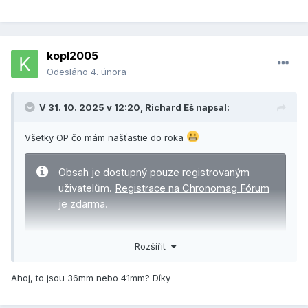
kopl2005
Odesláno
4. února
V 31. 10. 2025 v 12:20,
Richard Eš
napsal:
Všetky OP čo mám našťastie do roka
Obsah je dostupný pouze registrovaným
uživatelům.
Registrace na Chronomag Fórum
je zdarma.
Pokud již registraci máte,
přihlaste se,
Rozšířit
prosím
.
Ahoj, to jsou 36mm nebo 41mm? Díky