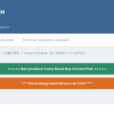
upport
uživatelé
Žebříček nejlepších uživatelů
LÜM-TEC
Super Combat - B2 /READY TO SERVE!/
+++++ Bert prodává Tudor Black Bay Chrono Pink +++++
*** Chronomag kalendář pro rok 2027 ***