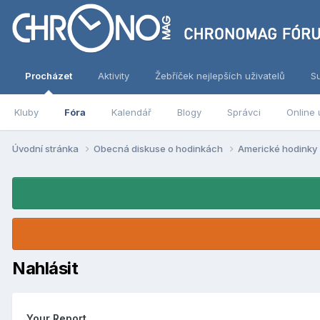
Procházet
Aktivity
Žebříček nejlepších uživatelů
S
Kluby
Fóra
Kalendář
Blogy
Správci
Online 
Úvodní stránka
Obecná diskuse o hodinkách
Americké hodinky
Nahlásit
Your Report