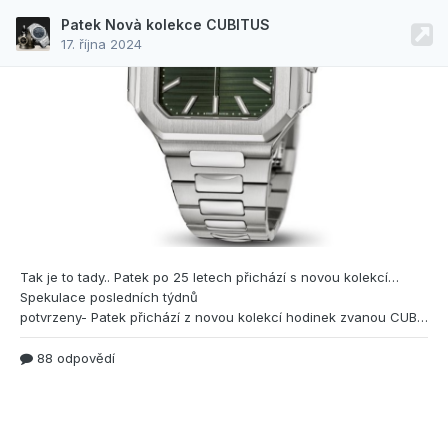
Patek Novà kolekce CUBITUS
17. října 2024
Tak je to tady.. Patek po 25 letech přichází s
novou kolekcí…
Spekulace posledních týdnů
potvrzeny- Patek přichází z novou kolekcí hodinek zvanou CUBITUS- jak název napovídá jde o “hranaté” hodinky…45 mm, krásně nízké 8.3 mm.. Názory se různí, převládají negativní, ale za sebe mohu říct, že se mi to vlastně dost líbí, potřeba vymanit se ze stereotypu Nautilus/aquanat je jasná, podobně jako AP z Royal Oak a jejich code 11:59, které se za 5 let dostali na plnohodnotnou kolekci AP.. al
88 odpovědí