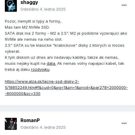
shaggy
Odesláno
4. ledna 2025
Pozor, nemylit si typy a formy,.
Mas tam M2 NVMe SSD.
SATA disk ma 2 formy - M2 a 2.5". M2 je podobne vyzerajuci ako
NVMe ale nemas na neho slot.
2.5" SATA su tie klasicke "krabickove" disky z ktorych si mozes
vyberat.
K tym diskom uz dnes ani nedavaju kabliky, takze ak nemas,
musis nejaky kupit na
data.
Ak nemas volny napajaci kabel, tak
treba aj daku
rozdvojku
.
https://www.alza.sk/lacne-ssd-disky-2-
5/18852249.htm#f&cud=0&pg=1&pn=1&prod=&par278=2000000-
-8000000&sc=330
RomanP
Odesláno
4. ledna 2025