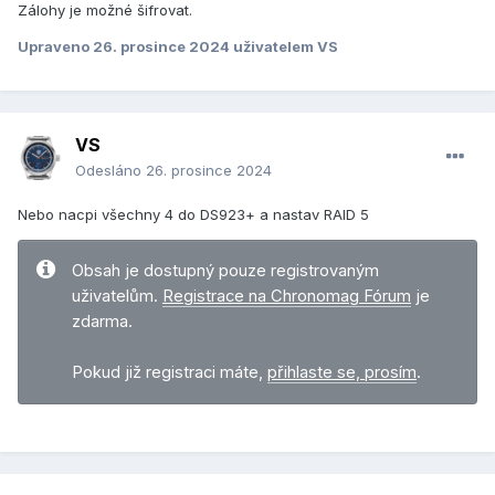
Zálohy je možné šifrovat.
Upraveno
26. prosince 2024
uživatelem VS
VS
Odesláno
26. prosince 2024
Nebo nacpi všechny 4 do DS923+ a nastav RAID 5
Obsah je dostupný pouze registrovaným
uživatelům.
Registrace na Chronomag Fórum
je
zdarma.
Pokud již registraci máte,
přihlaste se, prosím
.