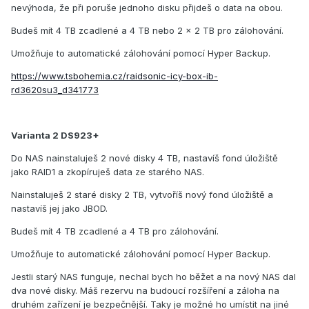
nevýhoda, že při poruše jednoho disku přijdeš o data na obou.
Budeš mít 4 TB zcadlené a 4 TB nebo 2 x 2 TB pro zálohování.
Umožňuje to automatické zálohování pomocí Hyper Backup.
https://www.tsbohemia.cz/raidsonic-icy-box-ib-
rd3620su3_d341773
Varianta 2 DS923+
Do NAS nainstaluješ 2 nové disky 4 TB, nastavíš fond úložiště
jako RAID1 a zkopíruješ data ze starého NAS.
Nainstaluješ 2 staré disky 2 TB, vytvoříš nový fond úložiště a
nastavíš jej jako JBOD.
Budeš mít 4 TB zcadlené a 4 TB pro zálohování.
Umožňuje to automatické zálohování pomocí Hyper Backup.
Jestli starý NAS funguje, nechal bych ho běžet a na nový NAS dal
dva nové disky. Máš rezervu na budoucí rozšíření a záloha na
druhém zařízení je bezpečnější. Taky je možné ho umístit na jiné