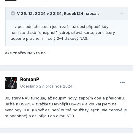
V 26. 12. 2024 v 22:34,
Radek124
napsal:
... v posledních letech jsem zažil už dost případů kdy
namísto disků "chcípnul" (zdroj, síťová karta, ventilátory
ucpané prachem...) celý 2-4 diskový NAS.
Aké značky NAS to boli?
RomanP
Odesláno
27. prosince 2024
Jo, starý NAS funguje, až koupím nový, zapojím oba a překopíruji.
Ještě k DS923+ zvážím tu levnější DS423+ a koukal jsem na
synology HDD (i když asi není nutné použít ty jejich, ale cenově je
to podobné) a asi půjdu do dvou 6TB