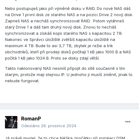
Nebo postupuješ jako při výměně disku v RAID. Do nové NAS dáš
na Drive 1 první disk ze starého NAS a na pozici Drive 2 nový disk.
Zapneš NAS a necháš synchronizovat RAID. Potom vytáhneš
starý Drive 1 a dáš tam druhý nový disk. Znovu to necháš
synchronizovat a získáš kopii starého NAS s kapacitou 2 TB.
Nakonec ve Správci úložiště zvětšíš kapacitu úložiště na
maximum 4 TB. Bude to asi 3,7 TB, zbytek je režie a trik
obchodníků, kteří při prodeji disků počítají 1 kB jako 1000 B a NAS
počítá 1 kB jako 1024 B. Proto se disky zdají větší.
Takto naklonovaný NAS nesmíš připojit do sítě současně s tím
starým, protože mají stejnou IP. U jednoho ji musíš změnit, jinak to
nebude fungovat.
RomanP
Odesláno
26. prosince 2024
Já právě myslel, že to chce NASka zpočátku při instalaci DSM