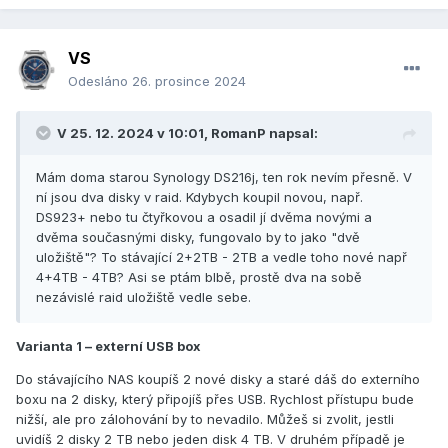
VS
Odesláno
26. prosince 2024
V 25. 12. 2024 v 10:01,
RomanP
napsal:
Mám doma starou Synology DS216j, ten rok nevím přesně. V
ní jsou dva disky v raid. Kdybych koupil novou, např.
DS923+ nebo tu čtyřkovou a osadil jí dvěma novými a
dvěma současnými disky, fungovalo by to jako "dvě
uložiště"? To stávající 2+2TB - 2TB a vedle toho nové např
4+4TB - 4TB? Asi se ptám blbě, prostě dva na sobě
nezávislé raid uložiště vedle sebe.
Varianta 1 – externí USB box
Do stávajícího NAS koupíš 2 nové disky a staré dáš do externího
boxu na 2 disky, který připojíš přes USB. Rychlost přístupu bude
nižší, ale pro zálohování by to nevadilo. Můžeš si zvolit, jestli
uvidíš 2 disky 2 TB nebo jeden disk 4 TB. V druhém případě je