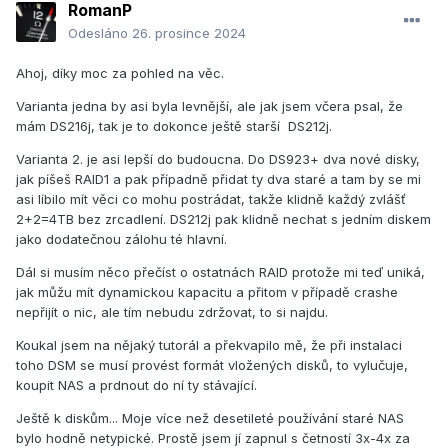
RomanP
Odesláno
26. prosince 2024
Ahoj, díky moc za pohled na věc.
Varianta jedna by asi byla levnější, ale jak jsem včera psal, že
mám DS216j, tak je to dokonce ještě starší DS212j.
Varianta 2. je asi lepší do budoucna. Do DS923+ dva nové disky,
jak píšeš RAID1 a pak případně přidat ty dva staré a tam by se mi
asi líbilo mít věci co mohu postrádat, takže klidně každý zvlášť
2+2=4TB bez zrcadlení. DS212j pak klidně nechat s jedním diskem
jako dodatečnou zálohu té hlavní.
Dál si musím něco přečíst o ostatnách RAID protože mi teď uniká,
jak můžu mít dynamickou kapacitu a přitom v případě crashe
nepřijít o nic, ale tím nebudu zdržovat, to si najdu.
Koukal jsem na nějaký tutorál a překvapilo mě, že při instalaci
toho DSM se musí provést formát vložených disků, to vylučuje,
koupit NAS a prdnout do ní ty stávající.
Ještě k diskům... Moje více než desetileté používání staré NAS
bylo hodně netypické. Prostě jsem jí zapnul s četností 3x-4x za