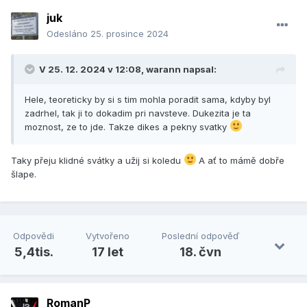
juk
Odesláno
25. prosince 2024
V 25. 12. 2024 v 12:08,
warann
napsal:
Hele, teoreticky by si s tim mohla poradit sama, kdyby byl
zadrhel, tak ji to dokadim pri navsteve. Dukezita je ta
moznost, ze to jde. Takze dikes a pekny svatky
Taky přeju klidné svátky a užij si koledu
A ať to mámě dobře
šlape.
Odpovědi
Vytvořeno
Poslední odpověď
5,4tis.
17 let
18. čvn
RomanP