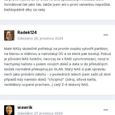
formátovat tak jako tak, takže jsem ani s první variantou nepočítal.
Každopádně díky za rady.
Radek124
Odesláno
26. prosince 2024
Malé NASy skutečně potřebují
na prvním svazku
vytvořit partition,
na kterou si stáhnou a nainstalují OS a ze které pak bootují. Pokud
je původní NAS funkční, necrcej se s RAID synchronizací,
nový
si
nachystej načisto s polem
nových disků
a data si do příslušných
složek normálně překopíruj po GLAN. Starý NAS si pak opravdu
nech jako primární zálohu - v posledních letech jsem zažil už dost
případů kdy namísto disků "chcípnul" (zdroj, síťová karta,
ventilátory ucpané prachem...) celý 2-4 diskový NAS.
wawrik
Odesláno
27. prosince 2024