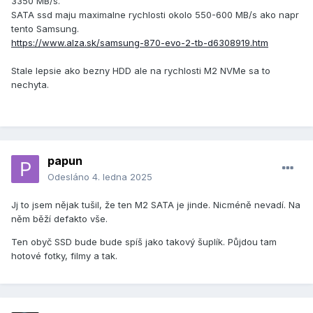
3350 MB/s.
SATA ssd maju maximalne rychlosti okolo 550-600 MB/s ako napr
tento Samsung.
https://www.alza.sk/samsung-870-evo-2-tb-d6308919.htm
Stale lepsie ako bezny HDD ale na rychlosti M2 NVMe sa to
nechyta.
papun
Odesláno
4. ledna 2025
Jj to jsem nějak tušil, že ten M2 SATA je jinde. Nicméně nevadí. Na
něm běží defakto vše.
Ten obyč SSD bude bude spíš jako takový šuplík. Půjdou tam
hotové fotky, filmy a tak.