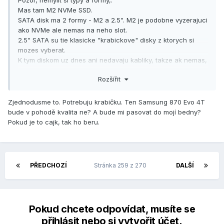
Pozor, nemylit si typy a formy,.
Mas tam M2 NVMe SSD.
SATA disk ma 2 formy - M2 a 2.5". M2 je podobne vyzerajuci
ako NVMe ale nemas na neho slot.
2.5" SATA su tie klasicke "krabickove" disky z ktorych si
mozes vyberat.
K tym diskom uz dnes ani nedavaju kabliky, takze ak nemas,
musis nejaky kupit na
data.
Ak nemas volny napajaci kabel,
Rozšířit
tak treba aj daku
rozdvojku
.
https://www.alza.sk/lacne-ssd-disky-2-
Zjednodusme to. Potrebuju krabičku. Ten Samsung 870 Evo 4T
5/18852249.htm#f&cud=0&pg=1&pn=1&prod=&par278=2000
bude v pohodě kvalita ne? A bude mi pasovat do mojí bedny?
000--8000000&sc=330
Pokud je to cajk, tak ho beru.
PŘEDCHOZÍ
Stránka 259 z 270
DALŠÍ
Pokud chcete odpovídat, musíte se
přihlásit nebo si vytvořit účet.