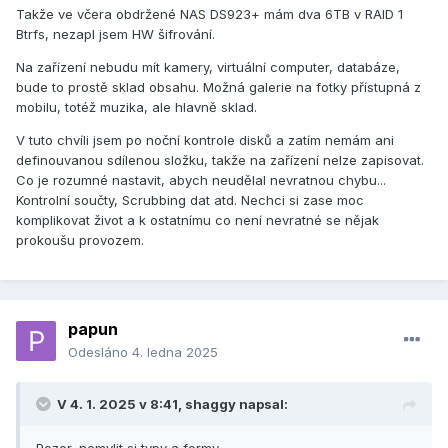
Takže ve včera obdržené NAS DS923+ mám dva 6TB v RAID 1
Btrfs, nezapl jsem HW šifrování.
Na zařízení nebudu mít kamery, virtuální computer, databáze,
bude to prostě sklad obsahu. Možná galerie na fotky přístupná z
mobilu, totéž muzika, ale hlavně sklad.
V tuto chvíli jsem po noční kontrole disků a zatím nemám ani
definouvanou sdílenou složku, takže na zařízení nelze zapisovat.
Co je rozumné nastavit, abych neudělal nevratnou chybu...
Kontrolní součty, Scrubbing dat atd. Nechci si zase moc
komplikovat život a k ostatnímu co není nevratné se nějak
prokoušu provozem.
papun
Odesláno
4. ledna 2025
V 4. 1. 2025 v 8:41,
shaggy
napsal: