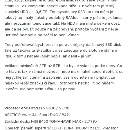
Čus, vždycky jste mi tu dobře poradili, tak to zase zkusím. Mám
stolní PC viz kompletní specifikace níže. + navíc tam je starý
klasický HDD asi 3,6 TB. Ten systémový SSD co tam mám je
takový ten malý (jakoby podobný RAMce - sorry píšu to jak lama,
ale nerozumím tomu zase tak). Na HDD mám místa celkem dost,
ale dá se použít pouze na zálohování, protože vyčítání z něj je
ukrutně pomalé a na prácí to není vůbec.
Tedy potřeboval bych prosím poradit nějaký další nový SSD disk
(ale už taková ta škatulka co se zašoupne do slotu ve skříni a
jdou k tomu kabely (opět popis jak debil - já vím).
Velikost minimálně 2TB až 5TB - to by se vyladilo podle ceny. Co
je hlavní, tak v rámci možností něco maximálně spolehlivého s co
nejrychlejším čtením a zápisem. Jsem ochoten si i připlatit za
nějakou lepší značku či řadu. Rozhodně nechci jít po něčem
levném, ale pomalém. Děkuji za pomoc.
Procesor AMD RYZEN 5 3600 / 5.390,-
ARCTIC Freezer 34 eSport DUO / 949,-
Základní deska MSI B450 TOMAHAWK MAX / 2.799,-
Operační paměť HyperX 16GB KIT DDR4 3000MHz CL15 Predator