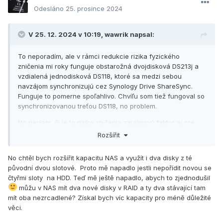
Odesláno
25. prosince 2024
V 25. 12. 2024 v 10:19,
wawrik
napsal:
To neporadím, ale v rámci redukcie rizika fyzického
zničenia mi roky funguje obstarožná dvojdisková DS213j a
vzdialená jednodisková DS118, ktoré sa medzi sebou
navzájom synchronizujú cez Synology Drive ShareSync.
Funguje to pomerne spoľahlivo. Chvíľu som tiež fungoval so
synchronizovanou treťou DS118, no problem.
No neviem, či je to riziko zničenia zaujímavý faktor aj pre
teba, alebo len potrebuješ bezbolestne zväčšiť úložný
Rozšířit
priestor a využiť staré disky.
No chtěl bych rozšířit kapacitu NAS a využít i dva disky z té
původní dvou slotové. Proto mě napadlo jestli nepořídit novou se
čtyřmi sloty na HDD. Teď mě ještě napadlo, abych to zjednodušil
můžu v NAS mít dva nové disky v RAID a ty dva stávající tam
mít oba nezrcadlené? Získal bych víc kapacity pro méně důležité
věci.