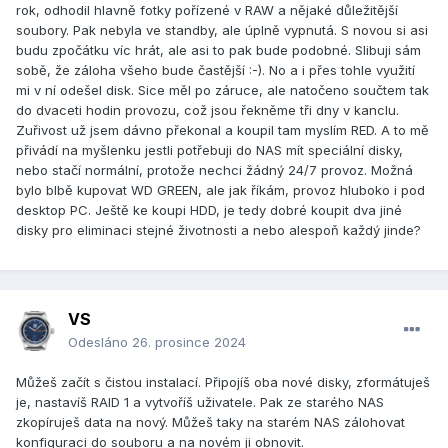
rok, odhodil hlavně fotky pořízené v RAW a nějaké důležitější
soubory. Pak nebyla ve standby, ale úplně vypnutá. S novou si asi
budu zpočátku víc hrát, ale asi to pak bude podobné. Slibuji sám
sobě, že záloha všeho bude častější :-). No a i přes tohle využití
mi v ní odešel disk. Sice měl po záruce, ale natočeno součtem tak
do dvaceti hodin provozu, což jsou řekněme tři dny v kanclu.
Zuřivost už jsem dávno překonal a koupil tam myslím RED. A to mě
přivádí na myšlenku jestli potřebuji do NAS mít speciální disky,
nebo stačí normální, protože nechci žádný 24/7 provoz. Možná
bylo blbě kupovat WD GREEN, ale jak říkám, provoz hluboko i pod
desktop PC. Ještě ke koupi HDD, je tedy dobré koupit dva jiné
disky pro eliminaci stejné životnosti a nebo alespoň každý jinde?
VS
Odesláno
26. prosince 2024
Můžeš začít s čistou instalací. Připojíš oba nové disky, zformátuješ
je, nastavíš RAID 1 a vytvoříš uživatele. Pak ze starého NAS
zkopíruješ data na nový. Můžeš taky na starém NAS zálohovat
konfiguraci do souboru a na novém ji obnovit.