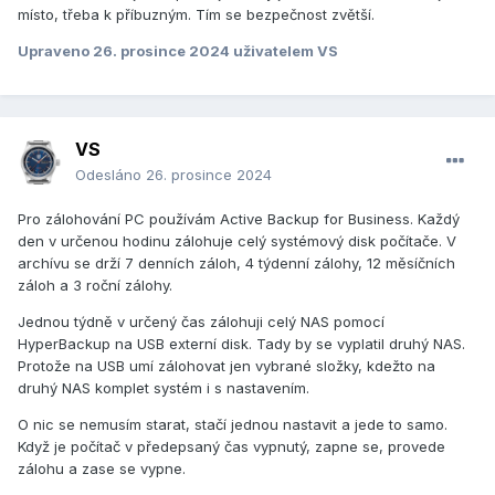
místo, třeba k příbuzným. Tím se bezpečnost zvětší.
Upraveno
26. prosince 2024
uživatelem VS
VS
Odesláno
26. prosince 2024
Pro zálohování PC používám Active Backup for Business. Každý
den v určenou hodinu zálohuje celý systémový disk počítače. V
archívu se drží 7 denních záloh, 4 týdenní zálohy, 12 měsíčních
záloh a 3 roční zálohy.
Jednou týdně v určený čas zálohuji celý NAS pomocí
HyperBackup na USB externí disk. Tady by se vyplatil druhý NAS.
Protože na USB umí zálohovat jen vybrané složky, kdežto na
druhý NAS komplet systém i s nastavením.
O nic se nemusím starat, stačí jednou nastavit a jede to samo.
Když je počítač v předepsaný čas vypnutý, zapne se, provede
zálohu a zase se vypne.