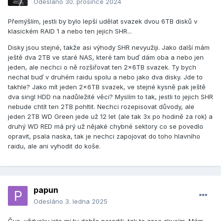
Odesláno
30. prosince 2024
Přemýšlím, jestli by bylo lepší udělat svazek dvou 6TB disků v
klasickém RAID 1 a nebo ten jejich SHR...
Disky jsou stejné, takže asi výhody SHR nevyužiji. Jako další mám
ještě dva 2TB ve staré NAS, které tam buď dám oba a nebo jen
jeden, ale nechci o ně rozšiřovat ten 2x6TB svazek. Ty bych
nechal buď v druhém raidu spolu a nebo jako dva disky. Jde to
takhle? Jako mít jeden 2x6TB svazek, ve stejné kysně pak ještě
dva singl HDD na nadůležité věci? Myslím to tak, jestli to jejich SHR
nebude chtít ten 2TB pohltit. Nechci rozepisovat důvody, ale
jeden 2TB WD Green jede už 12 let (ale tak 3x po hodině za rok) a
druhý WD RED má prý už nějaké chybné sektory co se povedlo
opravit, psala naska, tak je nechci zapojovat do toho hlavního
raidu, ale ani vyhodit do koše.
papun
Odesláno
3. ledna 2025