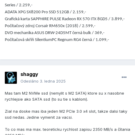
Series / 2.259,-
ADATA XPG SX8200 Pro SSD 512GB / 2.159,-
Grafická karta SAPPHIRE PULSE Radeon RX 570 ITX 8GD5 / 3.899,-
Počítačový zdroj Corsair RM650x (2018) / 2.599,-
DVD mechanika ASUS DRW-24D5MT černá bulk / 369,-
Počítačová skříň SilentiumPC Regnum RG4 černá / 1.099,-
shaggy
Odesláno
3. ledna 2025
Mas tam M2 NVMe ssd (nemylit s M2 SATA) ktore su x nasobne
rychlejsie ako SATA ssd (to su tie s kablom).
Zial na doske mas iba jeden M2 PCIe 3.0 x4 slot, takze dalsi taky
ssd nedas. Jedine vymenit za vacsi.
To co mas ma max. teoreticku rychlost zapisu 2350 MB/s a čítania