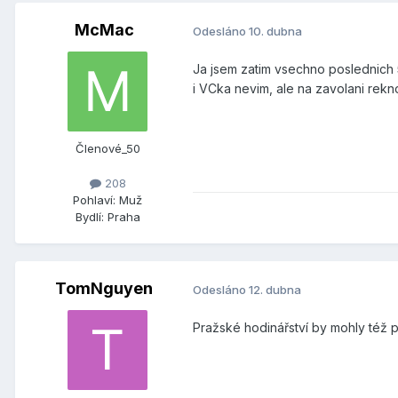
McMac
Odesláno
10. dubna
Ja jsem zatim vsechno poslednich 5
i VCka nevim, ale na zavolani rekn
Členové_50
208
Pohlaví:
Muž
Bydlí:
Praha
TomNguyen
Odesláno
12. dubna
Pražské hodinářství by mohly též 