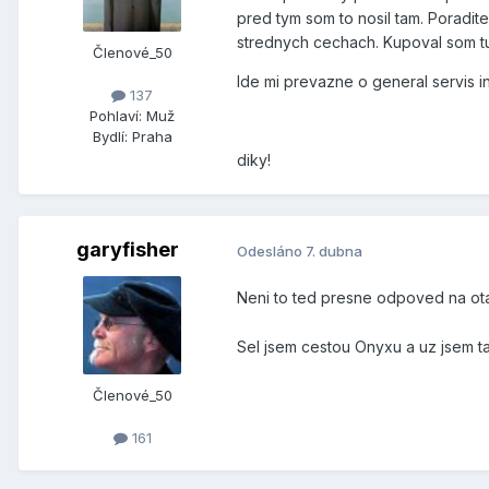
pred tym som to nosil tam. Poradi
strednych cechach. Kupoval som tu
Členové_50
Ide mi prevazne o general servis i
137
Pohlaví:
Muž
Bydlí:
Praha
diky!
garyfisher
Odesláno
7. dubna
Neni to ted presne odpoved na o
Sel jsem cestou Onyxu a uz jsem ta
Členové_50
161