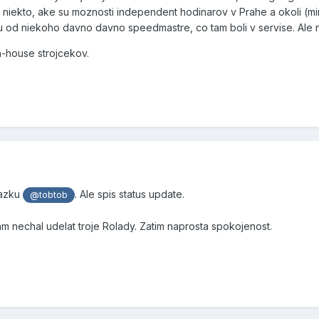
te niekto, ake su moznosti independent hodinarov v Prahe a okoli 
 od niekoho davno davno speedmastre, co tam boli v servise. Ale 
n-house strojcekov.
tazku
. Ale spis status update.
@tobtob
m nechal udelat troje Rolady. Zatim naprosta spokojenost.