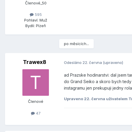
Členové_50
595
Pohlaví:
Muž
Bydlí:
Plzeň
po měsících...
Trawex8
Odesláno
22. června
(upraveno)
ad Prazske hodinarstvi: dal jsem t
do Grand Seiko a skoro bych tedy ra
instagramu jen prekupuji jedny rol
Upraveno
22. června
uživatelem 
Členové
47