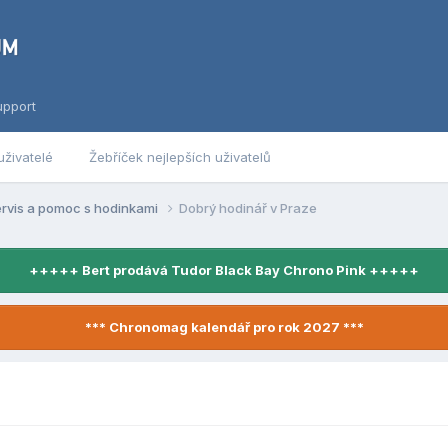
upport
uživatelé
Žebříček nejlepších uživatelů
ervis a pomoc s hodinkami
Dobrý hodinář v Praze
+++++ Bert prodává Tudor Black Bay Chrono Pink +++++
*** Chronomag kalendář pro rok 2027 ***