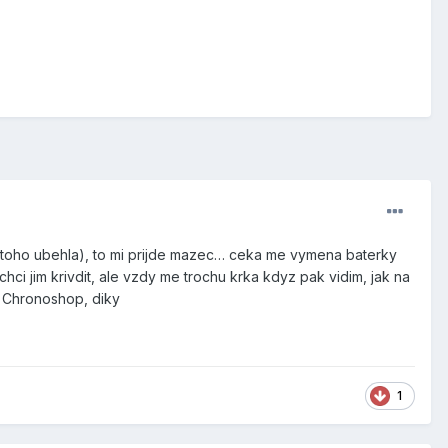
na z toho ubehla), to mi prijde mazec… ceka me vymena baterky
hci jim krivdit, ale vzdy me trochu krka kdyz pak vidim, jak na
en Chronoshop, diky
1