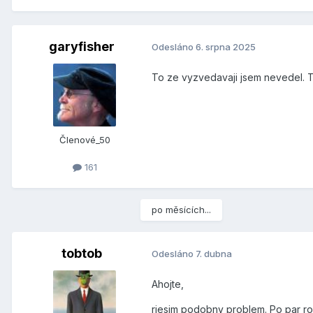
garyfisher
Odesláno
6. srpna 2025
To ze vyzvedavaji jsem nevedel. To
Členové_50
161
po měsících...
tobtob
Odesláno
7. dubna
Ahojte,
riesim podobny problem. Po par roko