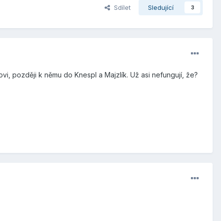
Sdílet
Sledující
3
i, později k němu do Knespl a Majzlík. Už asi nefungují, že?