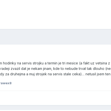
am hodinky na servis strojku a termin je tri mesice (a fakt uz vetsi
deji zvazil dat je nekam jinam, kde to nebude trvat tak dlouho (nec
ady za druhejma a muj strojek na servis stale ceka)… netusil jsem t
Trawex8