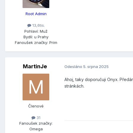
Root Admin
13,6tis.
Pohlaví:
Muž
Bydlí:
u Prahy
Fanoušek značky:
Prim
MartinJe
Odesláno
5. srpna 2025
Ahoj, taky doporučuji Onyx. Předání
stránkách.
Členové
31
Fanoušek značky:
Omega