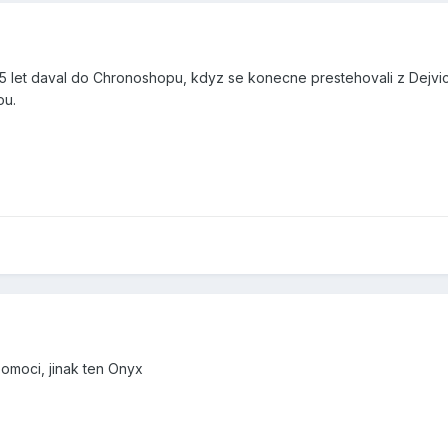
 let daval do Chronoshopu, kdyz se konecne prestehovali z Dejvic d
ou.
pomoci, jinak ten Onyx