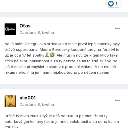
1
Oťas
Odesláno
8. května
No já mám Omegu jako srdcovku a moje první lepší hodinky byly
právě superquartz. Modré Bondovky koupené tady na fóru tvl to
už je cca 17 let zpátky
. Ale musím říct, že k těm Mido také
cítím nějakou náklonnost a za ty peníze se mi to zdá slušný. No
ještě musím přemýšlet a sledovat prodejní vlákno. A ne nic mě
nikam nehoní, já jen mám nějakou touhu po něčem novém
olin001
Odesláno
8. května
Určitě ty mida zkus když je dáš na ruku a po nich třeba ty
baterkový genlemany tak to je hnus velebnosti a za cenu kolem
23k top