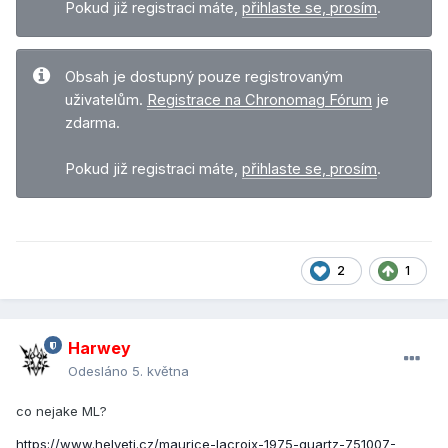
Pokud již registraci máte,
přihlaste se, prosím
.
Obsah je dostupný pouze registrovaným
uživatelům.
Registrace na Chronomag Fórum
je
zdarma.
Pokud již registraci máte,
přihlaste se, prosím
.
2
1
Harwey
Odesláno
5. května
co nejake ML?
https://www.helveti.cz/maurice-lacroix-1975-quartz-751007-