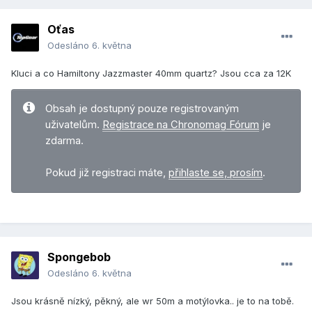
Oťas
Odesláno
6. května
Kluci a co Hamiltony Jazzmaster 40mm quartz? Jsou cca za 12K
Obsah je dostupný pouze registrovaným
uživatelům.
Registrace na Chronomag Fórum
je
zdarma.
Pokud již registraci máte,
přihlaste se, prosím
.
Spongebob
Odesláno
6. května
Jsou krásně nízký, pěkný, ale wr 50m a motýlovka.. je to na tobě.