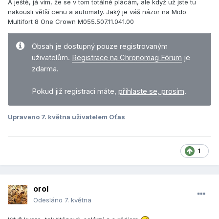
A ještě, já vím, že se v tom totálně plácám, ale když už jste tu
nakousli větší cenu a automaty. Jaký je váš názor na Mido
Multifort 8 One Crown M055.507.11.041.00
Obsah je dostupný pouze registrovaným
uživatelům.
Registrace na Chronomag Fórum
je
zdarma.
Pokud již registraci máte,
přihlaste se, prosím
.
Upraveno
7. května
uživatelem Oťas
1
orol
Odesláno
7. května