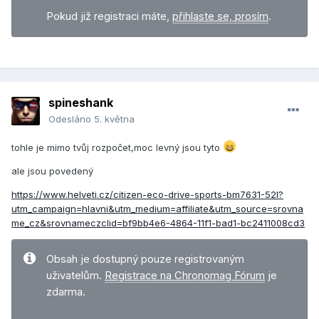
Pokud již registraci máte,
přihlaste se, prosím
.
spineshank
Odesláno
5. května
tohle je mimo tvůj rozpočet,moc levný jsou tyto
ale jsou povedený
https://www.helveti.cz/citizen-eco-drive-sports-bm7631-52l?
utm_campaign=hlavni&utm_medium=affiliate&utm_source=srovna
me_cz&srovnameczclid=bf9bb4e6-4864-11f1-bad1-bc2411008cd3
Obsah je dostupný pouze registrovaným
uživatelům.
Registrace na Chronomag Fórum
je
zdarma.