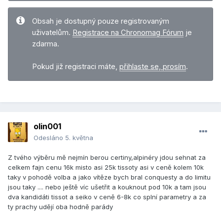
Obsah je dostupný pouze registrovaným
uživatelům.
Registrace na Chronomag Fórum
je
zdarma.
Pokud již registraci máte,
přihlaste se, prosím
.
olin001
Odesláno
5. května
Z tvého výběru mě nejmín berou certiny,alpinéry jdou sehnat za
celkem fajn cenu 16k misto asi 25k tissoty asi v ceně kolem 10k
taky v pohodě volba a jako vítěze bych bral conquesty a do limitu
jsou taky .... nebo ještě víc ušetřit a kouknout pod 10k a tam jsou
dva kandidáti tissot a seiko v ceně 6-8k co splní parametry a za
ty prachy udějí oba hodně parády