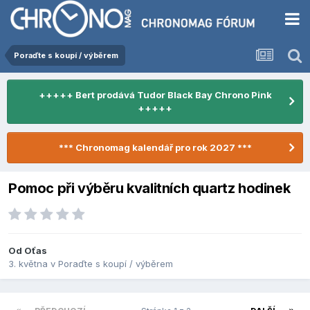
Poraďte s koupí / výběrem
+++++ Bert prodává Tudor Black Bay Chrono Pink
+++++
*** Chronomag kalendář pro rok 2027 ***
Pomoc při výběru kvalitních quartz hodinek
Od
Oťas
3. května
v
Poraďte s koupí / výběrem