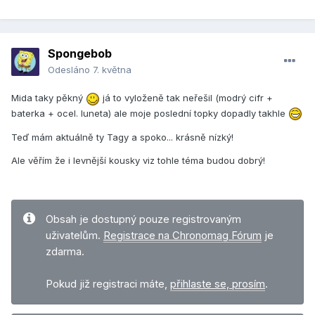
Spongebob
Odesláno
7. května
Mida taky pěkný
já to vyloženě tak neřešil (modrý cifr +
baterka + ocel. luneta) ale moje poslední topky dopadly takhle
Teď mám aktuálně ty Tagy a spoko... krásně nízký!
Ale věřím že i levnější kousky viz tohle téma budou dobrý!
Obsah je dostupný pouze registrovaným
uživatelům.
Registrace na Chronomag Fórum
je
zdarma.
Pokud již registraci máte,
přihlaste se, prosím
.