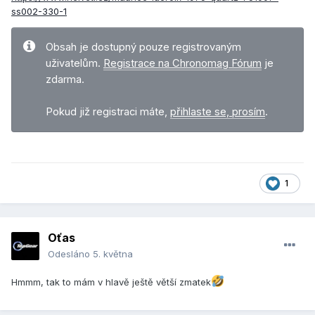
ss002-330-1
Obsah je dostupný pouze registrovaným
uživatelům.
Registrace na Chronomag Fórum
je
zdarma.
Pokud již registraci máte,
přihlaste se, prosím
.
1
Oťas
Odesláno
5. května
Hmmm, tak to mám v hlavě ještě větší zmatek