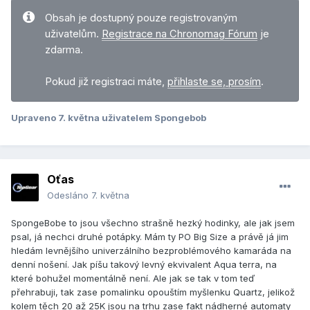
Obsah je dostupný pouze registrovaným
uživatelům.
Registrace na Chronomag Fórum
je
zdarma.
Pokud již registraci máte,
přihlaste se, prosím
.
Upraveno
7. května
uživatelem Spongebob
Oťas
Odesláno
7. května
SpongeBobe to jsou všechno strašně hezký hodinky, ale jak jsem
psal, já nechci druhé potápky. Mám ty PO Big Size a právě já jim
hledám levnějšího univerzálního bezproblémového kamaráda na
denní nošení. Jak píšu takový levný ekvivalent Aqua terra, na
které bohužel momentálně není. Ale jak se tak v tom teď
přehrabuji, tak zase pomalinku opouštím myšlenku Quartz, jelikož
kolem těch 20 až 25K jsou na trhu zase fakt nádherné automaty