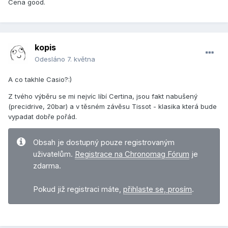
Cena good.
kopis
Odesláno
7. května
A co takhle Casio?:)
Z tvého výběru se mi nejvíc líbí Certina, jsou fakt nabušený
(precidrive, 20bar) a v těsném závěsu Tissot - klasika která bude
vypadat dobře pořád.
Obsah je dostupný pouze registrovaným
uživatelům.
Registrace na Chronomag Fórum
je
zdarma.
Pokud již registraci máte,
přihlaste se, prosím
.