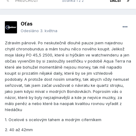
PŘEDCHOZÍ
Stránka 1 z 2
DALŠÍ
Oťas
Odesláno
3. května
Zdravím pánové. Po neskutečně dlouhé pauze jsem najednou
chytil chronobundus a mám touhu něco nového koupit. Jelikož
moje lásky PO 45,5 2500, které si hýčkám ve watchwinderu a jen
občas vyvenčím by si zasloužily sestřičku v podobě Aqua Terra na
které ale bohužel momentálně nejsou money, tak mě napadlo
koupit si prozatím nějaké daily, které by se jim vzhledově
podobaly. A protože dost nosím smartky, tak abych vždy nemusel
seřizovat, tak jsem začal uvažovat o návratu ke quartz strojku,
jako jsem kdysi míval v modrých Bondovkách. Poprosím vás o
názor, které by byly nejzajímavější a kde je nejvíce muziky, za
málo peněz a nebo které ba naopak kvalitou rovnou vyřadit z
hledáčku
1. Ocelové s ocelovým tahem a modrým ciferníkem
2. 40 až 42mm