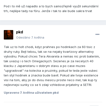
Pod i to mě už napadlo a to bych samozřejmě využil sekundární
trh, nejlépe tady na fóru. Jenže i tak to ale bude sakra trvat
pkd
Odesláno
7. května
Tak uz to holt chodi, kdyz prahnes po hodinkach za 60 tisic z
druhy ruky. Bejt tebou, tak se na nejaky kvartzovy alternativy
vybodnu. Pokud chces Tera Akvarela a nemas nic proti bateriim,
tak uvazuj i o tech Omegackych. Sezenes je za necelych 40
klacku z Japanistanu v dobrym stavu a po case muzes
"upgradovat" na kolecka a pruzinky, pokud te teda jeste vubec
ten styl hodinek a znacka bude bavit. Pokud ale tvoje existence
visi na tom, aby jsi do dvou mesicu proste neco mel, tak kup ty
nejlevnejsi sunky co se ti zdaji vzhledove prijatelny a SETRI.
Upraveno
7. května
uživatelem pkd