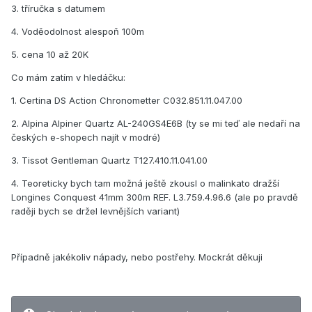
3. tříručka s datumem
4. Voděodolnost alespoň 100m
5. cena 10 až 20K
Co mám zatím v hledáčku:
1. Certina DS Action Chronometter C032.851.11.047.00
2. Alpina Alpiner Quartz AL-240GS4E6B (ty se mi teď ale nedaří na
českých e-shopech najít v modré)
3. Tissot Gentleman Quartz T127.410.11.041.00
4. Teoreticky bych tam možná ještě zkousl o malinkato dražší
Longines Conquest 41mm 300m REF. L3.759.4.96.6 (ale po pravdě
raději bych se držel levnějších variant)
Případně jakékoliv nápady, nebo postřehy. Mockrát děkuji