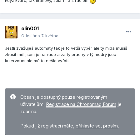
Když kvarc, tak titánový, solární a s rádiem
olin001
Odesláno
7. května
Jestli zvažuješ automaty tak je to vetší výběr ale ty mida musíš
zkusit měl jsem je na ruce a za ty prachy v tý modrý jsou
kulervoucí ale mě to nešlo vyfotit
Obsah je dostupný pouze registrovaným
uživatelům.
Registrace na Chronomag Fórum
je
zdarma.
Pokud již registraci máte,
přihlaste se, prosím
.