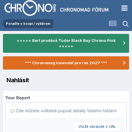
Poraďte s koupí / výběrem
+++++ Bert prodává Tudor Black Bay Chrono Pink
+++++
*** Chronomag kalendář pro rok 2027 ***
Nahlásit
Your Report
Zde můžete volitelně popsat detaily Vašeho hlášení.
Vložit obrázek z URL