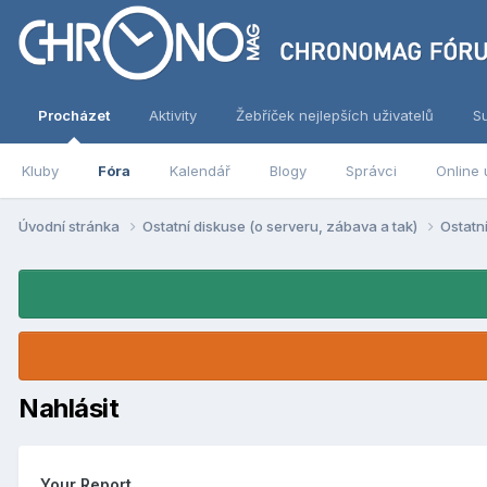
Procházet
Aktivity
Žebříček nejlepších uživatelů
S
Kluby
Fóra
Kalendář
Blogy
Správci
Online 
Úvodní stránka
Ostatní diskuse (o serveru, zábava a tak)
Ostatn
Nahlásit
Your Report