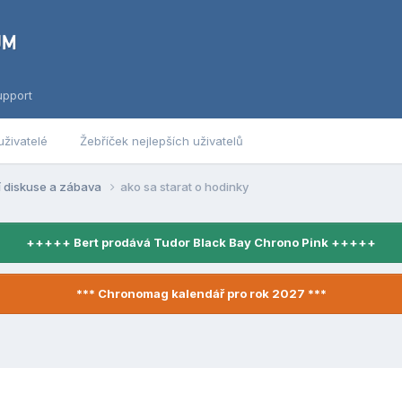
upport
uživatelé
Žebříček nejlepších uživatelů
í diskuse a zábava
ako sa starat o hodinky
+++++ Bert prodává Tudor Black Bay Chrono Pink +++++
*** Chronomag kalendář pro rok 2027 ***