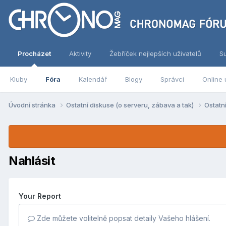
Procházet
Aktivity
Žebříček nejlepších uživatelů
S
Kluby
Fóra
Kalendář
Blogy
Správci
Online 
Úvodní stránka
Ostatní diskuse (o serveru, zábava a tak)
Ostatn
Nahlásit
Your Report
Zde můžete volitelně popsat detaily Vašeho hlášení.