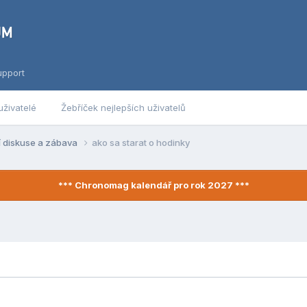
upport
uživatelé
Žebříček nejlepších uživatelů
í diskuse a zábava
ako sa starat o hodinky
*** Chronomag kalendář pro rok 2027 ***