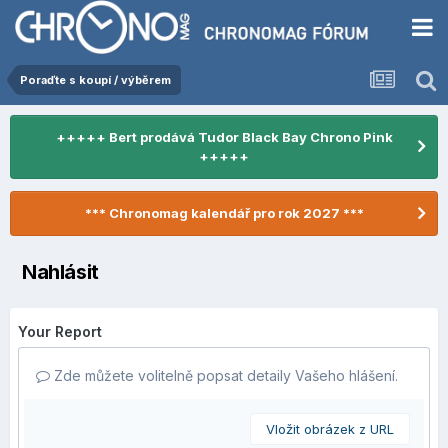
Poraďte s koupí / výběrem
+++++ Bert prodává Tudor Black Bay Chrono Pink
+++++
*** Chronomag kalendář pro rok 2027 ***
Nahlásit
Your Report
Zde můžete volitelně popsat detaily Vašeho hlášení.
Vložit obrázek z URL