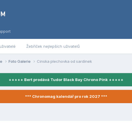
upport
uživatelé
Žebříček nejlepších uživatelů
se
Foto Galerie
Cinska plechovka od sardinek
+++++ Bert prodává Tudor Black Bay Chrono Pink +++++
*** Chronomag kalendář pro rok 2027 ***