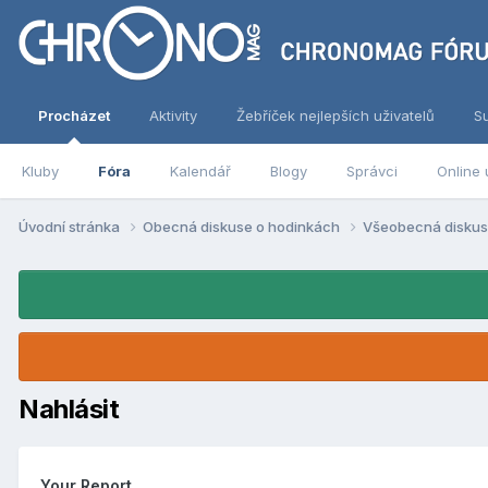
Procházet
Aktivity
Žebříček nejlepších uživatelů
S
Kluby
Fóra
Kalendář
Blogy
Správci
Online 
Úvodní stránka
Obecná diskuse o hodinkách
Všeobecná disku
Nahlásit
Your Report