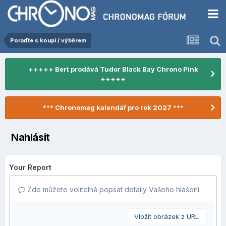
Poraďte s koupí / výběrem
+++++ Bert prodává Tudor Black Bay Chrono Pink
+++++
*** Chronomag kalendář pro rok 2027 ***
Nahlásit
Your Report
Zde můžete volitelně popsat detaily Vašeho hlášení.
Vložit obrázek z URL