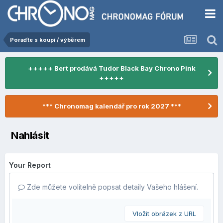
Poraďte s koupí / výběrem
+++++ Bert prodává Tudor Black Bay Chrono Pink
+++++
*** Chronomag kalendář pro rok 2027 ***
Nahlásit
Your Report
Zde můžete volitelně popsat detaily Vašeho hlášení.
Vložit obrázek z URL