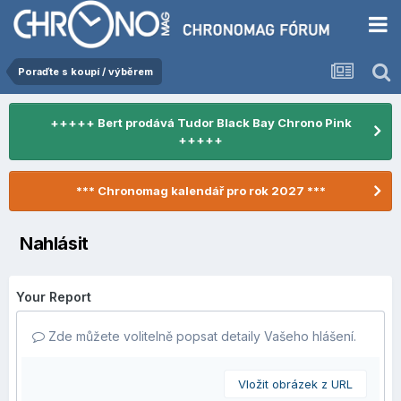
Poraďte s koupí / výběrem
+++++ Bert prodává Tudor Black Bay Chrono Pink
+++++
*** Chronomag kalendář pro rok 2027 ***
Nahlásit
Your Report
Zde můžete volitelně popsat detaily Vašeho hlášení.
Vložit obrázek z URL