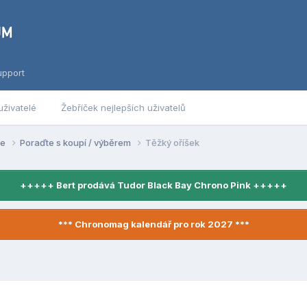
upport
uživatelé
Žebříček nejlepších uživatelů
se
Poraďte s koupí / výběrem
Těžký oříšek
+++++ Bert prodává Tudor Black Bay Chrono Pink +++++
*** Chronomag kalendář pro rok 2027 ***