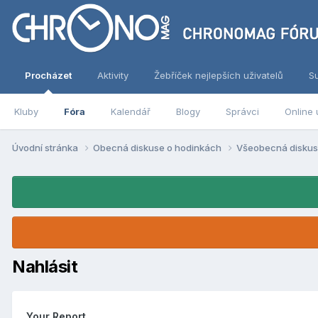
Procházet
Aktivity
Žebříček nejlepších uživatelů
S
Kluby
Fóra
Kalendář
Blogy
Správci
Online 
Úvodní stránka
Obecná diskuse o hodinkách
Všeobecná disku
Nahlásit
Your Report