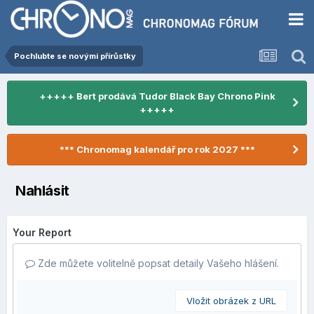
Pochlubte se novými přírůstky
+++++ Bert prodává Tudor Black Bay Chrono Pink
+++++
*** Chronomag kalendář pro rok 2027 ***
Nahlásit
Your Report
Zde můžete volitelně popsat detaily Vašeho hlášení.
Vložit obrázek z URL