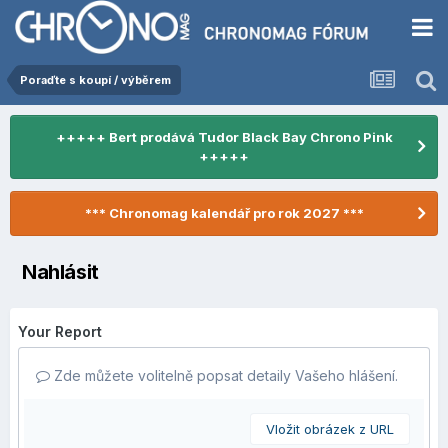
Poraďte s koupí / výběrem
+++++ Bert prodává Tudor Black Bay Chrono Pink
+++++
*** Chronomag kalendář pro rok 2027 ***
Nahlásit
Your Report
Zde můžete volitelně popsat detaily Vašeho hlášení.
Vložit obrázek z URL