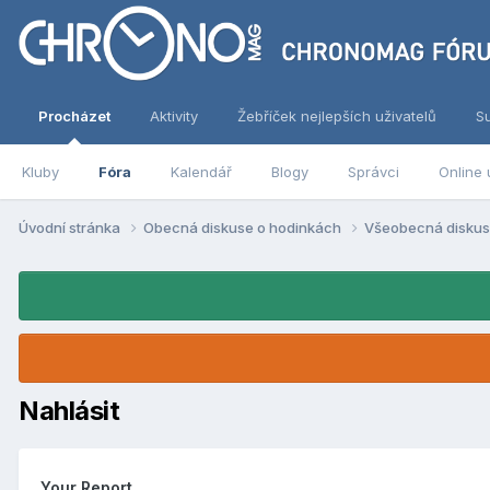
Procházet
Aktivity
Žebříček nejlepších uživatelů
S
Kluby
Fóra
Kalendář
Blogy
Správci
Online 
Úvodní stránka
Obecná diskuse o hodinkách
Všeobecná disku
Nahlásit
Your Report