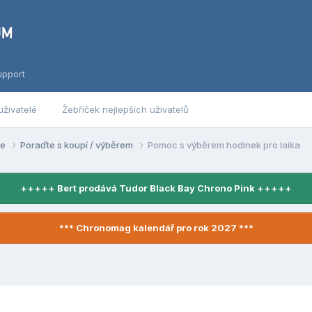
upport
uživatelé
Žebříček nejlepších uživatelů
se
Poraďte s koupí / výběrem
Pomoc s výběrem hodinek pro laika
+++++ Bert prodává Tudor Black Bay Chrono Pink +++++
*** Chronomag kalendář pro rok 2027 ***