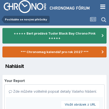
Pochlubte se novými přírůstky
+++++ Bert prodává Tudor Black Bay Chrono Pink
+++++
*** Chronomag kalendář pro rok 2027 ***
Nahlásit
Your Report
Zde můžete volitelně popsat detaily Vašeho hlášení.
Vložit obrázek z URL