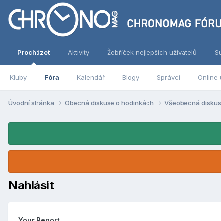
Procházet
Aktivity
Žebříček nejlepších uživatelů
S
Kluby
Fóra
Kalendář
Blogy
Správci
Online 
Úvodní stránka
Obecná diskuse o hodinkách
Všeobecná disku
Nahlásit
Your Report