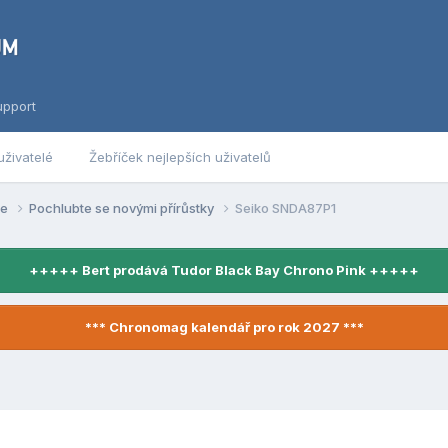
upport
uživatelé
Žebříček nejlepších uživatelů
se
Pochlubte se novými přírůstky
Seiko SNDA87P1
+++++ Bert prodává Tudor Black Bay Chrono Pink +++++
*** Chronomag kalendář pro rok 2027 ***