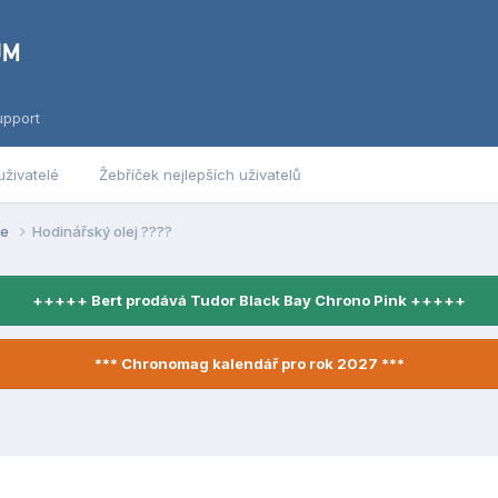
upport
uživatelé
Žebříček nejlepších uživatelů
se
Hodinářský olej ????
+++++ Bert prodává Tudor Black Bay Chrono Pink +++++
*** Chronomag kalendář pro rok 2027 ***