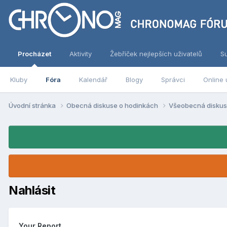
Procházet
Aktivity
Žebříček nejlepších uživatelů
S
Kluby
Fóra
Kalendář
Blogy
Správci
Online 
Úvodní stránka
Obecná diskuse o hodinkách
Všeobecná disku
Nahlásit
Your Report