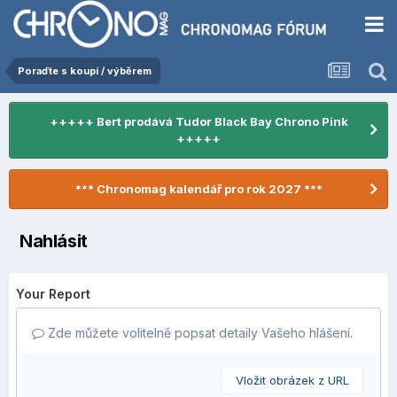
Poraďte s koupí / výběrem
+++++ Bert prodává Tudor Black Bay Chrono Pink
+++++
*** Chronomag kalendář pro rok 2027 ***
Nahlásit
Your Report
Zde můžete volitelně popsat detaily Vašeho hlášení.
Vložit obrázek z URL