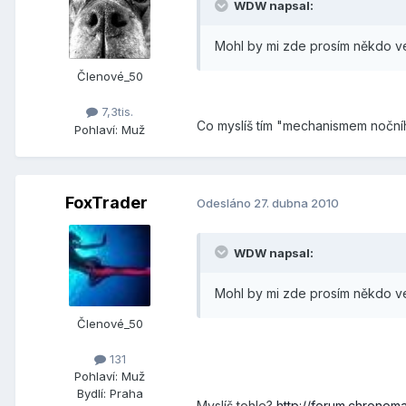
WDW napsal:
Mohl by mi zde prosím někdo ve
Členové_50
7,3tis.
Co myslíš tím "mechanismem nočníh
Pohlaví:
Muž
FoxTrader
Odesláno
27. dubna 2010
WDW napsal:
Mohl by mi zde prosím někdo ve
Členové_50
131
Pohlaví:
Muž
Bydlí:
Praha
Myslíš tohle?
http://forum.chronom