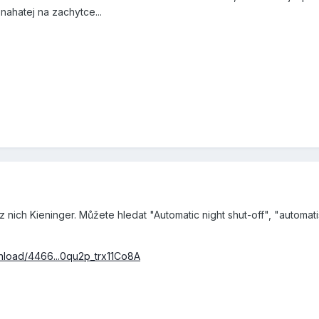
nahatej na zachytce...
z nich Kieninger. Můžete hledat "Automatic night shut-off", "automa
nload/4466...0qu2p_trx11Co8A