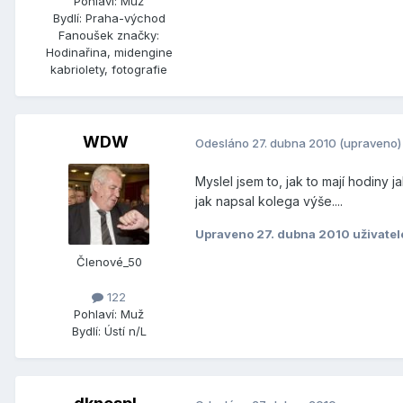
Pohlaví:
Muž
Bydlí:
Praha-východ
Fanoušek značky:
Hodinařina, midengine
kabriolety, fotografie
WDW
Odesláno
27. dubna 2010
(upraveno)
Myslel jsem to, jak to mají hodiny 
jak napsal kolega výše....
Upraveno
27. dubna 2010
uživate
Členové_50
122
Pohlaví:
Muž
Bydlí:
Ústí n/L