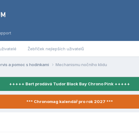
upport
uživatelé
Žebříček nejlepších uživatelů
ervis a pomoc s hodinkami
Mechanismu nočního klidu
+++++ Bert prodává Tudor Black Bay Chrono Pink +++++
*** Chronomag kalendář pro rok 2027 ***