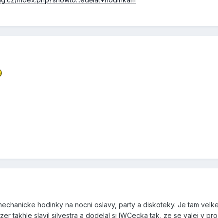
mechanicke hodinky na nocni oslavy, party a diskoteky. Je tam velk
er takhle slavil silvestra a dodelal si IWCecka tak, ze se valej v pr