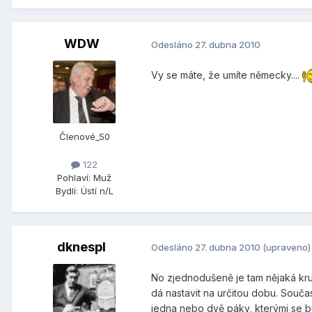
WDW
Odesláno
27. dubna 2010
Vy se máte, že umíte německy....
Členové_50
122
Pohlaví:
Muž
Bydlí:
Ústí n/L
dknespl
Odesláno
27. dubna 2010
(upraveno)
No zjednodušeně je tam nějaká kru
dá nastavit na určitou dobu. Součas
jedna nebo dvě páky, kterými se bu