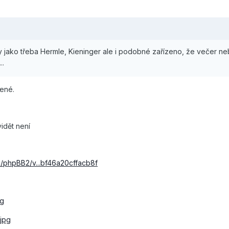
ny jako třeba Hermle, Kieninger ale i podobné zařízeno, že večer nebi
..
lené.
idět není
m/phpBB2/v...bf46a20cffacb8f