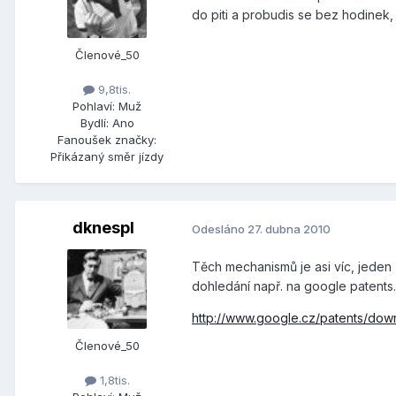
do piti a probudis se bez hodinek, 
Členové_50
9,8tis.
Pohlaví:
Muž
Bydlí:
Ano
Fanoušek značky:
Přikázaný směr jízdy
dknespl
Odesláno
27. dubna 2010
Těch mechanismů je asi víc, jeden 
dohledání např. na google patents.
http://www.google.cz/patents/dow
Členové_50
1,8tis.