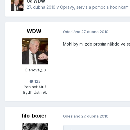
Od
WDW
27. dubna 2010
v
Opravy, servis a pomoc s hodinkami
WDW
Odesláno
27. dubna 2010
Mohl by mi zde prosím někdo ve st
Členové_50
122
Pohlaví:
Muž
Bydlí:
Ústí n/L
filo-boxer
Odesláno
27. dubna 2010