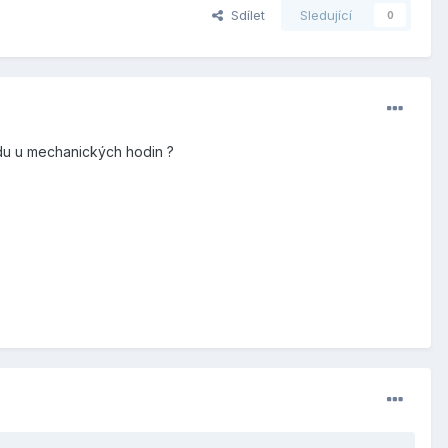
Sdílet
Sledující
0
du u mechanických hodin ?