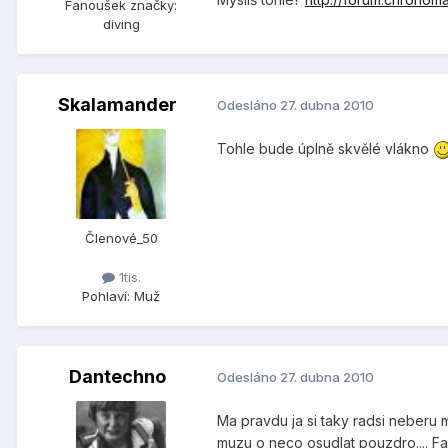
Fanoušek značky:
diving
Skalamander
Odesláno
27. dubna 2010
Tohle bude úplně skvělé vlákno
Členové_50
1tis.
Pohlaví:
Muž
Dantechno
Odesláno
27. dubna 2010
Ma pravdu ja si taky radsi neberu 
muzu o neco osudlat pouzdro.... Faz