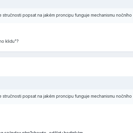
 stručnosti popsat na jakém proncipu funguje mechanismu nočního 
o klidu"?
 stručnosti popsat na jakém proncipu funguje mechanismu nočního 
ag.cz/index.php?showto...edělat+hodinkám