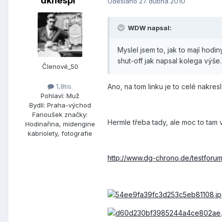
dknespl
Odesláno
27. dubna 2010
WDW napsal:
Myslel jsem to, jak to mají hodi
shut-off jak napsal kolega výše..
Členové_50
1,8tis.
Ano, na tom linku je to celé nakres
Pohlaví:
Muž
Bydlí:
Praha-východ
Fanoušek značky:
Hermle třeba tady, ale moc to tam v
Hodinařina, midengine
kabriolety, fotografie
http://www.dg-chrono.de/testforu