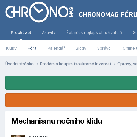
Procházet
Aktivity
Žebříček nejlepších uživatelů
S
Kluby
Fóra
Kalendář
Blogy
Správci
Online 
Úvodní stránka
Prodám a koupím (soukromá inzerce)
Opravy, s
Mechanismu nočního klidu