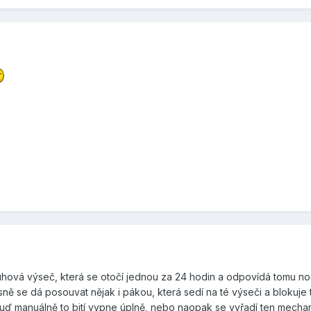
hová výseč, která se otočí jednou za 24 hodin a odpovídá tomu noč
ně se dá posouvat nějak i pákou, která sedí na té výseči a blokuje t
ď manuálně to bití vypne úplně, nebo naopak se vyřadí ten mechanis