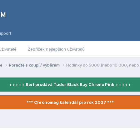
upport
uživatelé
Žebříček nejlepších uživatelů
se
Poraďte s koupí / výběrem
Hodinky do 5000 (nebo 10 000, nebo 15
+++++ Bert prodává Tudor Black Bay Chrono Pink +++++
*** Chronomag kalendář pro rok 2027 ***