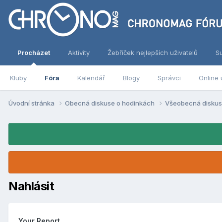
Procházet
Aktivity
Žebříček nejlepších uživatelů
S
Kluby
Fóra
Kalendář
Blogy
Správci
Online 
Úvodní stránka
Obecná diskuse o hodinkách
Všeobecná disku
Nahlásit
Your Report