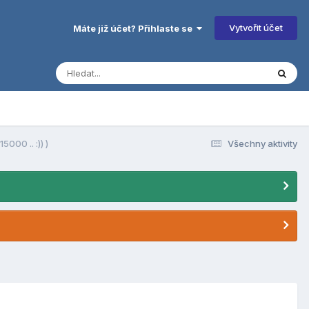
Vytvořit účet
Máte již účet? Přihlaste se
000 .. :)) )
Všechny aktivity