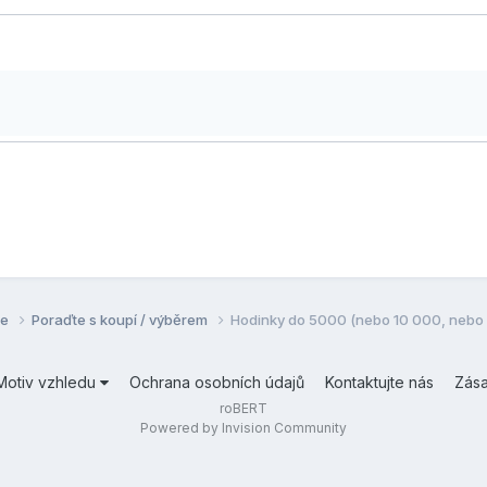
se
Poraďte s koupí / výběrem
Hodinky do 5000 (nebo 10 000, nebo 15
Motiv vzhledu
Ochrana osobních údajů
Kontaktujte nás
Zás
roBERT
Powered by Invision Community