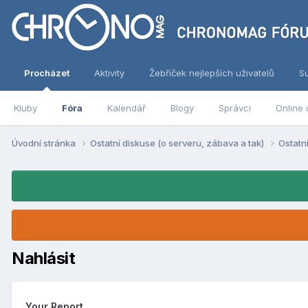
Procházet
Aktivity
Žebříček nejlepších uživatelů
S
Kluby
Fóra
Kalendář
Blogy
Správci
Online 
Úvodní stránka
Ostatní diskuse (o serveru, zábava a tak)
Ostatn
Nahlásit
Your Report