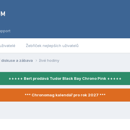
upport
uživatelé
Žebříček nejlepších uživatelů
í diskuse a zábava
živé hodiny
+++++ Bert prodává Tudor Black Bay Chrono Pink +++++
*** Chronomag kalendář pro rok 2027 ***