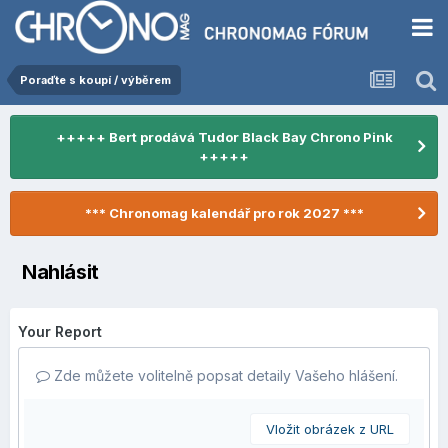
Poraďte s koupí / výběrem
+++++ Bert prodává Tudor Black Bay Chrono Pink
+++++
*** Chronomag kalendář pro rok 2027 ***
Nahlásit
Your Report
Zde můžete volitelně popsat detaily Vašeho hlášení.
Vložit obrázek z URL