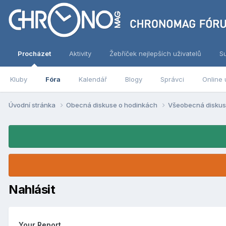
Procházet
Aktivity
Žebříček nejlepších uživatelů
S
Kluby
Fóra
Kalendář
Blogy
Správci
Online 
Úvodní stránka
Obecná diskuse o hodinkách
Všeobecná disku
Nahlásit
Your Report