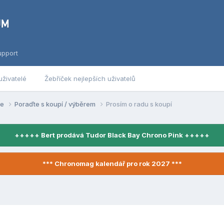
upport
uživatelé
Žebříček nejlepších uživatelů
se
Poraďte s koupí / výběrem
Prosím o radu s koupí
+++++ Bert prodává Tudor Black Bay Chrono Pink +++++
*** Chronomag kalendář pro rok 2027 ***