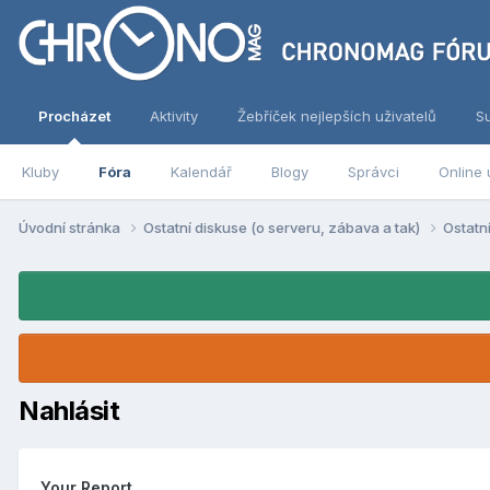
Procházet
Aktivity
Žebříček nejlepších uživatelů
S
Kluby
Fóra
Kalendář
Blogy
Správci
Online 
Úvodní stránka
Ostatní diskuse (o serveru, zábava a tak)
Ostatn
Nahlásit
Your Report