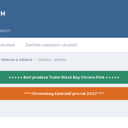
upport
uživatelé
Žebříček nejlepších uživatelů
í diskuse a zábava
Dotazy - pelmel
+++++ Bert prodává Tudor Black Bay Chrono Pink +++++
*** Chronomag kalendář pro rok 2027 ***