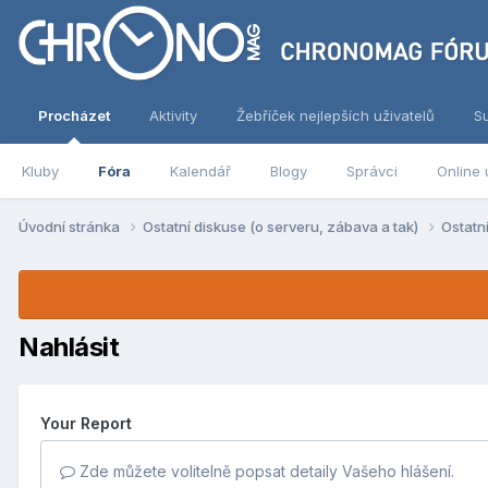
Procházet
Aktivity
Žebříček nejlepších uživatelů
S
Kluby
Fóra
Kalendář
Blogy
Správci
Online 
Úvodní stránka
Ostatní diskuse (o serveru, zábava a tak)
Ostatn
Nahlásit
Your Report
Zde můžete volitelně popsat detaily Vašeho hlášení.