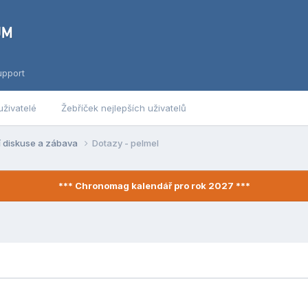
upport
uživatelé
Žebříček nejlepších uživatelů
í diskuse a zábava
Dotazy - pelmel
*** Chronomag kalendář pro rok 2027 ***