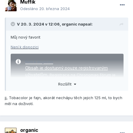
Muffik
Odesláno
20. března 2024
V 20. 3. 2024 v 12:06,
organic
napsal:
Můj nový favorit
Není k dispozici
Není k dispozici
Obsah je dostupný pouze registrovaným
uživatelům.
Registrace na Chronomag Fórum
je
zdarma.
Rozšířit
Pokud již registraci máte,
přihlaste se, prosím
.
jj, Tobacolor je fajn, akorát nechápu těch jejich 125 ml, to bych
měl na doživotí.
organic