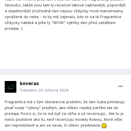
Olfactives, kterou jsem tady zatím nenašel, že by někdo
fanoušci, takže jsou tam ty recenze takové zajímavější, popisnější
zmiňoval. Hodnocení to na parfumo má minimum, ale líbilo
a objektivnější (rozhodně tam nejsou vždycky nové mainstreamy
se mi, že se jedná o unisex sadu, která jde prakticky po
vynášené do nebe - to by mě zajímalo, kdo to na té Fragrantice
základních kategoriích, takže jsem si říkal, že mi to na startu
vždycky nakliká a píše ty "WOW" výkřiky den před začátkem
pomůže líp zjistit, co mi vlastně sedí a může je zkusit i žena.
prodeje...)
Zatím jsem to zvládl jen "základně" očuchat - nastříkal jsem
si asi 3 vzorky na kůži na různý místa na ruce a sleduju, jak
se to rozvíjí a zatím je to sakra zajímavý, bohužel neumím
vůně moc popisovat, tak se budete muset víc spolehnout na
to, co je v popisu. Něco zkusily i holky doma, takže jsem měl
šanci cítit +- všechno.
101 zkusila žena a hned po navonění krásně citrusová vůně,
řekl bych limetka, mandarinka a něco navíc, co je mi
koveras
povědomý, ale nedokázal jsem to identifikovat, připomínalo
mi to asi nějakou kytku u moře (možná opravdu ta fialka,
Odesláno
20. března 2024
když koukám na složení)
Fragrantica má s tým všeobecne problém, že tam ľudia potrebujú
Hodně mě baví 401 a 501, bohužel si nepamatuju, která ruka
písať svoje "výlevy" predtým, ako vôbec nejaký parfém ide do
je která, takže raději bez detailů
predaja. Pozrú si, čo to má byť za vôňa a už recenzujú... Ale to je
niečo podobné ako tu, keď recenzujú modely Rolexu, ktoré ešte
601 je po rozvinutí taková kořeněno dřevitá, jako bych v tom
ani nepredstavili a ani sa nevie, či vôbec predstavia
cítil ženšen (připomnělo mi to krabici s bylinkama právě typu