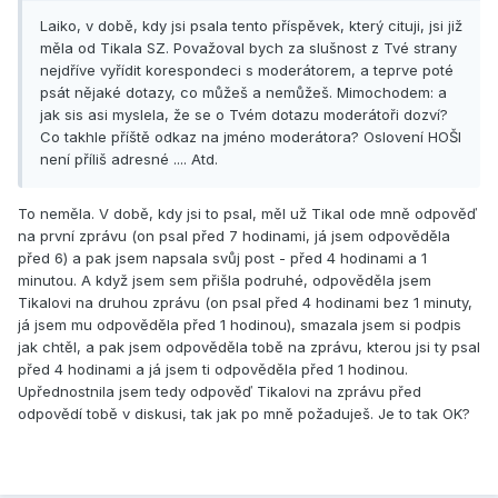
Laiko, v době, kdy jsi psala tento příspěvek, který cituji, jsi již
měla od Tikala SZ. Považoval bych za slušnost z Tvé strany
nejdříve vyřídit korespondeci s moderátorem, a teprve poté
psát nějaké dotazy, co můžeš a nemůžeš. Mimochodem: a
jak sis asi myslela, že se o Tvém dotazu moderátoři dozví?
Co takhle příště odkaz na jméno moderátora? Oslovení HOŠI
není příliš adresné .... Atd.
To neměla. V době, kdy jsi to psal, měl už Tikal ode mně odpověď
na první zprávu (on psal před 7 hodinami, já jsem odpověděla
před 6) a pak jsem napsala svůj post - před 4 hodinami a 1
minutou. A když jsem sem přišla podruhé, odpověděla jsem
Tikalovi na druhou zprávu (on psal před 4 hodinami bez 1 minuty,
já jsem mu odpověděla před 1 hodinou), smazala jsem si podpis
jak chtěl, a pak jsem odpověděla tobě na zprávu, kterou jsi ty psal
před 4 hodinami a já jsem ti odpověděla před 1 hodinou.
Upřednostnila jsem tedy odpověď Tikalovi na zprávu před
odpovědí tobě v diskusi, tak jak po mně požaduješ. Je to tak OK?