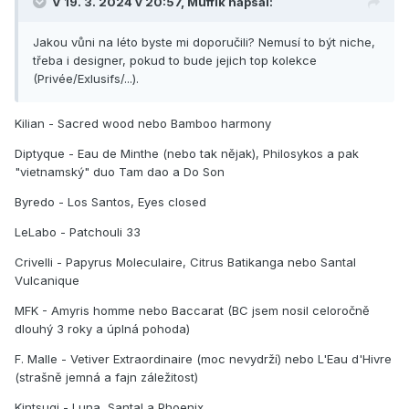
V 19. 3. 2024 v 20:57,
Muffik
napsal:
(Privée/Exlusifs/...).
Jakou vůni na léto byste mi doporučili? Nemusí to být niche,
třeba i designer, pokud to bude jejich top kolekce
(Privée/Exlusifs/...).
Kilian - Sacred wood nebo Bamboo harmony
Diptyque - Eau de Minthe (nebo tak nějak), Philosykos a pak
"vietnamský" duo Tam dao a Do Son
Byredo - Los Santos, Eyes closed
LeLabo - Patchouli 33
Crivelli - Papyrus Moleculaire, Citrus Batikanga nebo Santal
Vulcanique
MFK - Amyris homme nebo Baccarat (BC jsem nosil celoročně
dlouhý 3 roky a úplná pohoda)
F. Malle - Vetiver Extraordinaire (moc nevydrží) nebo L'Eau d'Hivre
(strašně jemná a fajn záležitost)
Kintsugi - Luna, Santal a Phoenix