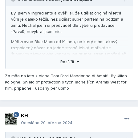
Byl jsem v Ingredients a ověřil si, že udělat originální letní
vůni je daleko těžší, než udělat super parfém na podzim a
zimu. Nechal jsem si předvádět dle výběru prodavače
(Pavel), nevybral jsem nic.
Měli zrovna Blue Moon od Kiliana, na který mám takový
rozpolcený názor, na jedné straně lehký, mořský se
štiplavým zázvorovým koncem, na druhou stranu možná až
moc syntetický (calone, ambroxan). Ta barva osvěžovače
Rozšířit
do záchodu mu zrovna body nepřidává. Vzhledem k tomu,
že je to limitka, nemají vzorky a tudíž ho víc nevyzkouším,
Za mňa na leto z niche Tom Ford Mandarino di Amalfi, By Kilian
abych si ujasnil, jestli jo, nebo ne.
Kologne, Shield of protection s tých lacnejších Aramis West for
him, prípadne Tuscany per uomo
Zaujala mě i 724 od MFK, krásně lehounká a svěží, bohužel
pro mě až moc květinová a ne unisex. Řada Aqua od MFK,
na kterou jsem s lehkýma vůněma spoléhal, mě zklamala
úplně.
KFL
A tak dále, výsledek 0.
Odesláno
20. března 2024
Jakou vůni na léto byste mi doporučili? Nemusí to být niche,
třeba i designer, pokud to bude jejich top kolekce