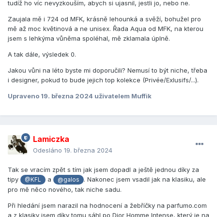
tudíž ho víc nevyzkouším, abych si ujasnil, jestli jo, nebo ne.
Zaujala mě i 724 od MFK, krásně lehounká a svěží, bohužel pro
mě až moc květinová a ne unisex. Řada Aqua od MFK, na kterou
jsem s lehkýma vůněma spoléhal, mě zklamala úplně.
A tak dále, výsledek 0.
Jakou vůni na léto byste mi doporučili? Nemusí to být niche, třeba
i designer, pokud to bude jejich top kolekce (Privée/Exlusifs/...).
Upraveno
19. března 2024
uživatelem Muffik
Lamiczka
Odesláno
19. března 2024
Tak se vracím zpět s tím jak jsem dopadl a ještě jednou díky za
tipy
a
. Nakonec jsem vsadil jak na klasiku, ale
@KFL
@galos
pro mě něco nového, tak niche sadu.
Při hledání jsem narazil na hodnocení a žebříčky na parfumo.com
a z klasiky jsem díky tomu sáhl po Dior Homme Intense, který je na