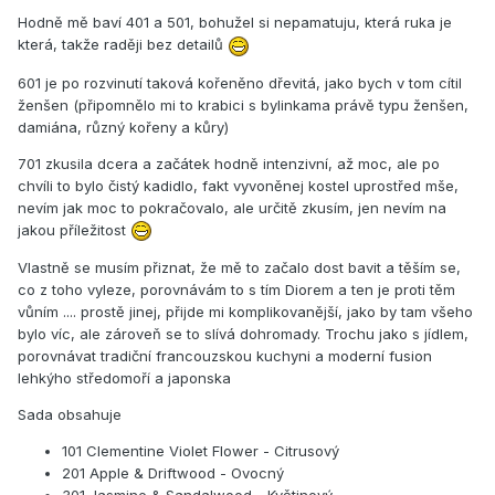
Hodně mě baví 401 a 501, bohužel si nepamatuju, která ruka je
která, takže raději bez detailů
601 je po rozvinutí taková kořeněno dřevitá, jako bych v tom cítil
ženšen (připomnělo mi to krabici s bylinkama právě typu ženšen,
damiána, různý kořeny a kůry)
701 zkusila dcera a začátek hodně intenzivní, až moc, ale po
chvíli to bylo čistý kadidlo, fakt vyvoněnej kostel uprostřed mše,
nevím jak moc to pokračovalo, ale určitě zkusím, jen nevím na
jakou příležitost
Vlastně se musím přiznat, že mě to začalo dost bavit a těším se,
co z toho vyleze, porovnávám to s tím Diorem a ten je proti těm
vůním .... prostě jinej, přijde mi komplikovanější, jako by tam všeho
bylo víc, ale zároveň se to slívá dohromady. Trochu jako s jídlem,
porovnávat tradiční francouzskou kuchyni a moderní fusion
lehkýho středomoří a japonska
Sada obsahuje
101 Clementine Violet Flower - Citrusový
201 Apple & Driftwood - Ovocný