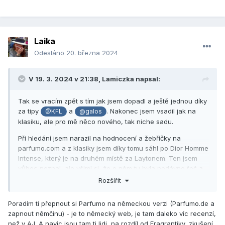
Laika
Odesláno
20. března 2024
V 19. 3. 2024 v 21:38,
Lamiczka
napsal:
Tak se vracím zpět s tím jak jsem dopadl a ještě jednou díky
za tipy
a
. Nakonec jsem vsadil jak na
@KFL
@galos
klasiku, ale pro mě něco nového, tak niche sadu.
Při hledání jsem narazil na hodnocení a žebříčky na
parfumo.com a z klasiky jsem díky tomu sáhl po Dior Homme
Intense, který je na druhém místě za Laytonem. Ten jsem
vůbec neznal, ale všiml si, že o něm tu byla nedávno řeč a
pro mě zatím mimo budget, který chci dát za parfém.
Rozšířit
Původně jsem si šel pro ten Channel Pour Monsieur, ale tam
kde jsem chtěl nakupovat ho stihli vyprodat...
Poradím ti přepnout si Parfumo na německou verzi (Parfumo.de a
zapnout němčinu) - je to německý web, je tam daleko víc recenzí,
Z niche segmentu jsem sáhl po sadě Seven Facets od N.C.P.
než v AJ. A navíc jsou tam ti lidi, na rozdíl od Fragrantiky, zkušení