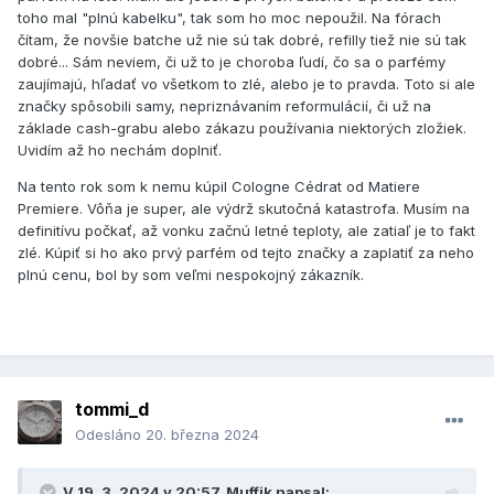
toho mal "plnú kabelku", tak som ho moc nepoužil. Na fórach
čítam, že novšie batche už nie sú tak dobré, refilly tiež nie sú tak
dobré... Sám neviem, či už to je choroba ľudí, čo sa o parfémy
zaujímajú, hľadať vo všetkom to zlé, alebo je to pravda. Toto si ale
značky spôsobili samy, nepriznávaním reformulácií, či už na
základe cash-grabu alebo zákazu používania niektorých zložiek.
Uvidím až ho nechám doplniť.
Na tento rok som k nemu kúpil Cologne Cédrat od Matiere
Premiere. Vôňa je super, ale výdrž skutočná katastrofa. Musím na
definitívu počkať, až vonku začnú letné teploty, ale zatiaľ je to fakt
zlé. Kúpiť si ho ako prvý parfém od tejto značky a zaplatiť za neho
plnú cenu, bol by som veľmi nespokojný zákazník.
tommi_d
Odesláno
20. března 2024
V 19. 3. 2024 v 20:57,
Muffik
napsal: