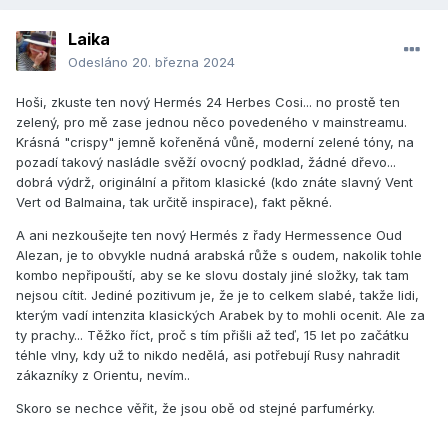
Laika
Odesláno
20. března 2024
Hoši, zkuste ten nový Hermés 24 Herbes Cosi... no prostě ten
zelený, pro mě zase jednou něco povedeného v mainstreamu.
Krásná "crispy" jemně kořeněná vůně, moderní zelené tóny, na
pozadí takový nasládle svěží ovocný podklad, žádné dřevo...
dobrá výdrž, originální a přitom klasické (kdo znáte slavný Vent
Vert od Balmaina, tak určitě inspirace), fakt pěkné.
A ani nezkoušejte ten nový Hermés z řady Hermessence Oud
Alezan, je to obvykle nudná arabská růže s oudem, nakolik tohle
kombo nepřipouští, aby se ke slovu dostaly jiné složky, tak tam
nejsou cítit. Jediné pozitivum je, že je to celkem slabé, takže lidi,
kterým vadí intenzita klasických Arabek by to mohli ocenit. Ale za
ty prachy... Těžko říct, proč s tím přišli až teď, 15 let po začátku
téhle vlny, kdy už to nikdo nedělá, asi potřebují Rusy nahradit
zákazníky z Orientu, nevím..
Skoro se nechce věřit, že jsou obě od stejné parfumérky.