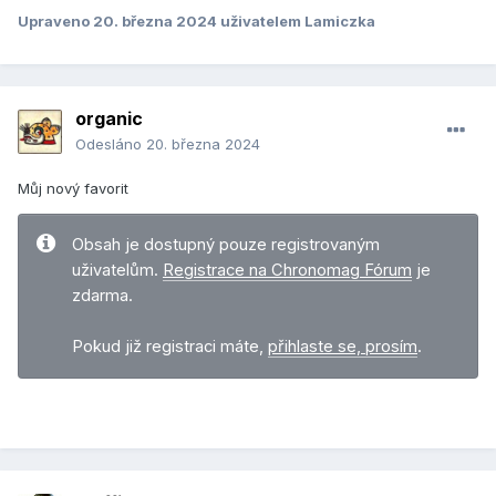
Upraveno
20. března 2024
uživatelem Lamiczka
Ženě jsem vzal její oblíbený květinový Chloé a vzorek
Hypnotic poison od Diora, ale ten vypadá, že u ní moc
nezaboduje.
organic
Odesláno
20. března 2024
Můj nový favorit
Obsah je dostupný pouze registrovaným
uživatelům.
Registrace na Chronomag Fórum
je
zdarma.
Pokud již registraci máte,
přihlaste se, prosím
.