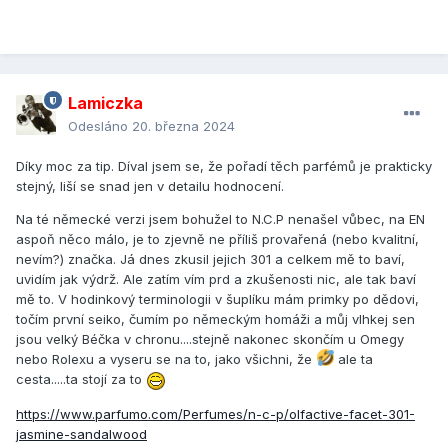
ženšen, damiána, různý kořeny a kůry)
701 zkusila dcera a začátek hodně intenzivní, až moc, ale
po chvíli to bylo čistý kadidlo, fakt vyvoněnej kostel
uprostřed mše, nevím jak moc to pokračovalo, ale určitě
zkusím, jen nevím na jakou příležitost
Lamiczka
Odesláno
20. března 2024
Vlastně se musím přiznat, že mě to začalo dost bavit a těším
se, co z toho vyleze, porovnávám to s tím Diorem a ten je
Díky moc za tip. Díval jsem se, že pořadí těch parfémů je prakticky
proti těm vůním .... prostě jinej, přijde mi komplikovanější,
stejný, liší se snad jen v detailu hodnocení.
jako by tam všeho bylo víc, ale zároveň se to slívá
dohromady. Trochu jako s jídlem, porovnávat tradiční
Na té německé verzi jsem bohužel to N.C.P nenašel vůbec, na EN
francouzskou kuchyni a moderní fusion lehkýho středomoří
aspoň něco málo, je to zjevně ne příliš provařená (nebo kvalitní,
a japonska
nevím?) značka. Já dnes zkusil jejich 301 a celkem mě to baví,
uvidím jak výdrž. Ale zatím vím prd a zkušenosti nic, ale tak baví
Sada obsahuje
mě to. V hodinkový terminologii v šuplíku mám primky po dědovi,
točím první seiko, čumím po německým homáži a můj vlhkej sen
101 Clementine Violet Flower - Citrusový
jsou velký Béčka v chronu....stejně nakonec skončím u Omegy
201 Apple & Driftwood - Ovocný
nebo Rolexu a vyseru se na to, jako všichni, že
ale ta
301 Jasmine & Sandalwood - Květinový
cesta.....ta stojí za to
401 Lavender & Juniper - Fougerový
501 Iris & Vanilla - Chyprový
https://www.parfumo.com/Perfumes/n-c-p/olfactive-facet-301-
601 Amber & Gaiacwood - Dřevitý
jasmine-sandalwood
701 Leather & Vetiver - Orientální