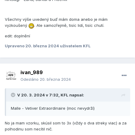
Všechny výše uvedený buď mám doma anebo je mám
vyzkoušený
. Ale samozřejmě, tisíc lidí, tisíc chutí.
edit: doplnění
Upraveno
20. března 2024
uživatelem KFL
ivan_989
Odesláno
20. března 2024
V 20. 3. 2024 v 7:32,
KFL
napsal:
Malle - Vetiver Extraordinaire (moc nevydrží)
No ja mam vzorku, skúsil som to 3x (vždy o dva streky viac) a za
polhodinu som necítil nič.